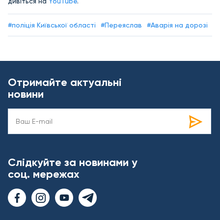
дивіться на
YouTube
.
#поліція Київської області
#Переяслав
#Аварія на дорозі
Отримайте актуальні
новини
Слідкуйте за новинами у
соц. мережах