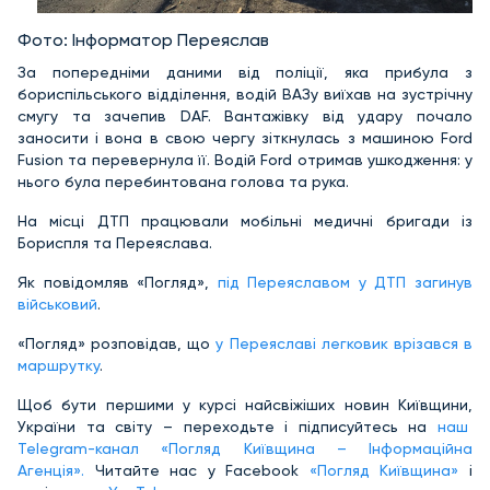
Фото: Інформатор Переяслав
За попередніми даними від поліції, яка прибула з
бориспільського відділення, водій ВАЗу виїхав на зустрічну
смугу та зачепив DAF. Вантажівку від удару почало
заносити і вона в свою чергу зіткнулась з машиною Ford
Fusion та перевернула її. Водій Ford отримав ушкодження: у
нього була перебинтована голова та рука.
На місці ДТП працювали мобільні медичні бригади із
Бориспля та Переяслава.
Як повідомляв «Погляд»,
під Переяславом у ДТП загинув
військовий
.
«Погляд» розповідав, що
у Переяславі легковик врізався в
маршрутку
.
Щоб бути першими у курсі найсвіжіших новин Київщини,
України та світу – переходьте і підписуйтесь на
наш
Telegram-канал «Погляд Київщина – Інформаційна
Агенція».
Читайте нас у Facebook
«Погляд Київщина»
і