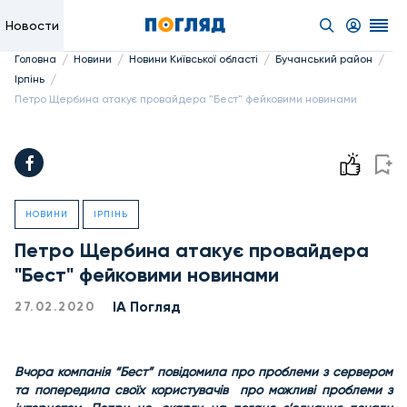
Новости
/
/
/
/
Головна
Новини
Новини Київської області
Бучанський район
/
Ірпінь
Петро Щербина атакує провайдера "Бест" фейковими новинами
НОВИНИ
ІРПІНЬ
Петро Щербина атакує провайдера
"Бест" фейковими новинами
ІА Погляд
27.02.2020
Вчора компанія “Бест” повідомила про проблеми з сервером
та попередила своїх користувачів про можливі проблеми з