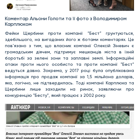
Коментар Альони Голоти та її фото з Володимиром
Карплюком
Фейки Щербини проти компанії “Бест” грунтуються,
здебільшого, на вигаданих його ж ботами коментарях. Це
пов’язано з тим, що власник компанії Олексій Зіневич є
громадським діячем, підтримує мешканців міста в їхній
боротьбі за зелені зони та заплавні землі. Інформаційні
атаки проти нього особисто та проти компанії "Бест"
ведуться давно. Зокрема, у 2017 році була опублікована
інформація про продаж компанії за 1,5 мільйона доларів,
яка, логічно, не підтвердилась. Тоді компанії Карплюка та
Щербини лише заходили на ринок, заявляючи про
конкуренцію "Бесту", який працює з 2002 року.