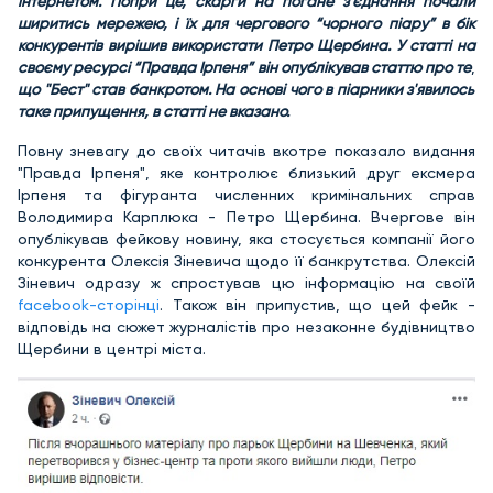
інтернетом. Попри це, скарги на погане з’єднання почали
ширитись мережею, і їх для чергового “чорного піару” в бік
конкурентів вирішив використати Петро Щербина. У статті на
своєму ресурсі “Правда Ірпеня” він опублікував статтю про те
,
що "Бест" став банкротом. На основі чого в піарники з'явилось
таке припущення, в статті не вказано.
Повну зневагу до своїх читачів вкотре показало видання
"Правда Ірпеня", яке контролює близький друг ексмера
Ірпеня та фігуранта численних кримінальних справ
Володимира Карплюка - Петро Щербина. Вчергове він
опублікував фейкову новину, яка стосується компанії його
конкурента Олексія Зіневича щодо її банкрутства. Олексій
Зіневич одразу ж спростував цю інформацію на своїй
facebook-сторінці
. Також він припустив, що цей фейк -
відповідь на сюжет журналістів про незаконне будівництво
Щербини в центрі міста.