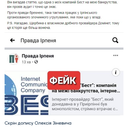
Скрін допису Олексія Зіневича