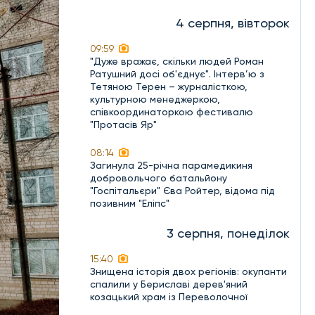
4 серпня, вівторок
09:59
"Дуже вражає, скільки людей Роман
Ратушний досі об'єднує". Інтерв’ю з
Тетяною Терен – журналісткою,
культурною менеджеркою,
співкоординаторкою фестивалю
"Протасів Яр"
08:14
Загинула 25-річна парамедикиня
добровольчого батальйону
"Госпітальєри" Єва Ройтер, відома під
позивним "Еліпс"
3 серпня, понеділок
15:40
Знищена історія двох регіонів: окупанти
спалили у Бериславі дерев'яний
козацький храм із Переволочної