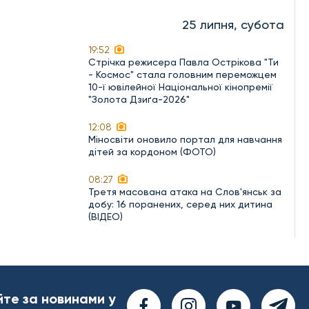
25 липня, субота
19:52
Стрічка режисера Павла Острікова "Ти
- Космос" стала головним переможцем
10-ї ювілейної Національної кінопремії
"Золота Дзиґа-2026"
12:08
Міносвіти оновило портал для навчання
дітей за кордоном (ФОТО)
08:27
Третя масована атака на Слов'янськ за
добу: 16 поранених, серед них дитина
(ВІДЕО)
йте за новинами у