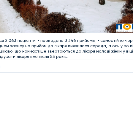
 2 063 пацієнти; • проведено 3 346 прийомів; • самостійно чер
нем запису на прийом до лікаря виявилася середа, а ось у по в
цікаво, що найчастіше звертаються до лікаря молоді жінки у віці 
дувати лікаря вже після 55 років.
а