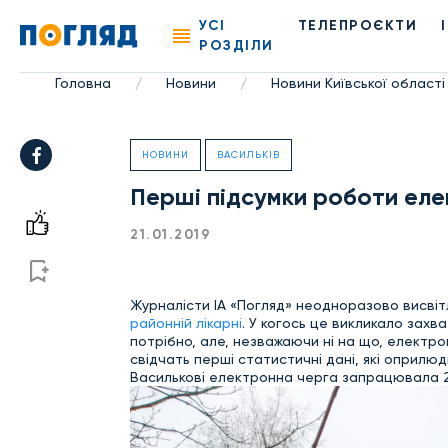
УСІ
ТЕЛЕПРОЄКТИ
РОЗДІЛИ
Головна
Новини
Новини Київської області
/
/
НОВИНИ
ВАСИЛЬКІВ
Перші підсумки роботи еле
21.01.2019
Журналісти ІА «Погляд» неодноразово висві
районній лікарні
. У когось це викликало захв
потрібно, але, незважаючи ні на що, електр
свідчать перші статистичні дані, які оприлю
Василькові електронна черга запрацювала 2