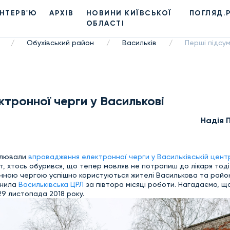
ІНТЕРВ'Ю
АРХІВ
НОВИНИ КИЇВСЬКОЇ
ПОГЛЯД.
ОБЛАСТІ
Обухівський район
Васильків
Перші підсу
/
/
/
ктронної черги у Василькові
Надiя 
тлювали
впровадження електронної черги у Васильківській цент
ат, хтось обурився, що тепер мовляв не потрапиш до лікаря тоді
онною чергою успішно користуються жителі Василькова та район
днила
Васильківська ЦРЛ
за півтора місяці роботи. Нагадаємо, щ
9 листопада 2018 року.