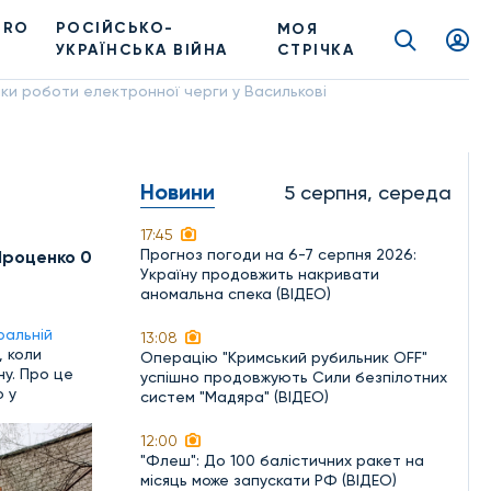
PRO
РОСІЙСЬКО-
МОЯ
УКРАЇНСЬКА ВІЙНА
СТРІЧКА
мки роботи електронної черги у Василькові
Новини
5 серпня, середа
17:45
Прогноз погоди на 6-7 серпня 2026:
Проценко 0
Україну продовжить накривати
аномальна спека (ВІДЕО)
ральній
13:08
, коли
Операцію "Кримський рубильник OFF"
у. Про це
успішно продовжують Сили безпілотних
о у
систем "Мадяра" (ВІДЕО)
12:00
"Флеш": До 100 балістичних ракет на
місяць може запускати РФ (ВІДЕО)