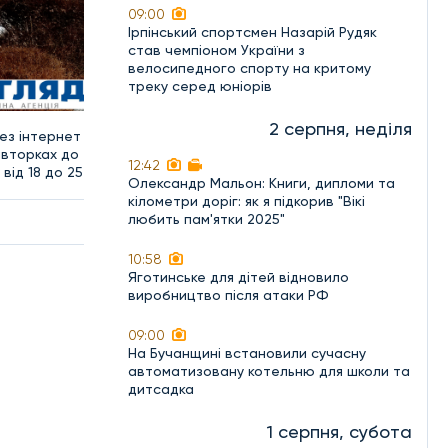
09:00
Ірпінський спортсмен Назарій Рудяк
став чемпіоном України з
велосипедного спорту на критому
треку серед юніорів
2 серпня, неділя
ез інтернет
івторках до
12:42
від 18 до 25
Олександр Мальон: Книги, дипломи та
кілометри доріг: як я підкорив "Вікі
любить пам'ятки 2025"
10:58
Яготинське для дітей відновило
виробництво після атаки РФ
09:00
На Бучанщині встановили сучасну
автоматизовану котельню для школи та
дитсадка
1 серпня, субота