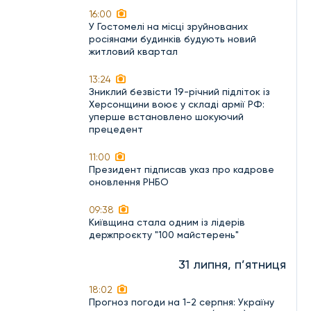
16:00
У Гостомелі на місці зруйнованих
росіянами будинків будують новий
житловий квартал
13:24
Зниклий безвісти 19-річний підліток із
Херсонщини воює у складі армії РФ:
уперше встановлено шокуючий
прецедент
11:00
Президент підписав указ про кадрове
оновлення РНБО
09:38
Київщина стала одним із лідерів
держпроєкту "100 майстерень"
31 липня, п’ятниця
18:02
Прогноз погоди на 1-2 серпня: Україну