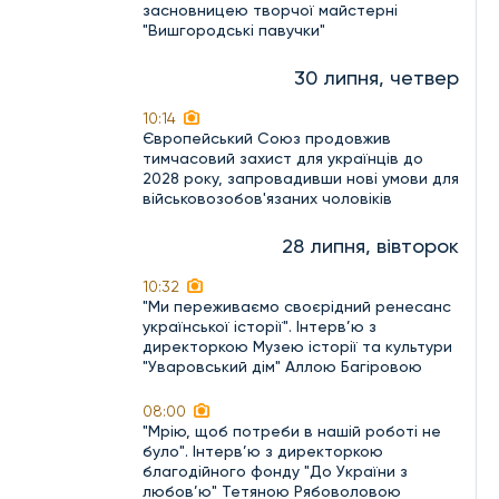
засновницею творчої майстерні
"Вишгородські павучки"
30 липня, четвер
10:14
Європейський Союз продовжив
тимчасовий захист для українців до
2028 року, запровадивши нові умови для
військовозобов'язаних чоловіків
28 липня, вівторок
10:32
"Ми переживаємо своєрідний ренесанс
української історії". Інтерв’ю з
директоркою Музею історії та культури
"Уваровський дім" Аллою Багіровою
08:00
"Мрію, щоб потреби в нашій роботі не
було". Інтерв’ю з директоркою
благодійного фонду "До України з
любов’ю" Тетяною Рябоволовою