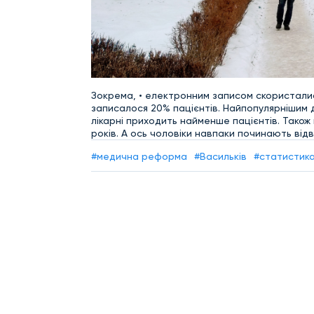
Зокрема, • електронним записом скористалися
записалося 20% пацієнтів. Найпопулярнішим д
лікарні приходить найменше пацієнтів. Також 
років. А ось чоловіки навпаки починають відві
#медична реформа
#Васильків
#статистик