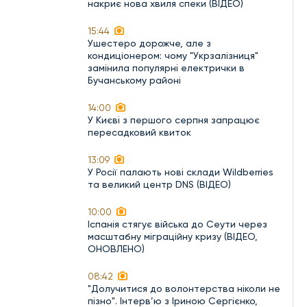
накриє нова хвиля спеки (ВІДЕО)
15:44
Ушестеро дорожче, але з
кондиціонером: чому "Укрзалізниця"
замінила популярні електрички в
Бучанському районі
14:00
У Києві з першого серпня запрацює
пересадковий квиток
13:09
У Росії палають нові склади Wildberries
та великий центр DNS (ВІДЕО)
10:00
Іспанія стягує війська до Сеути через
масштабну міграційну кризу (ВІДЕО,
ОНОВЛЕНО)
08:42
"Долучитися до волонтерства ніколи не
пізно". Інтерв’ю з Іриною Сергієнко,