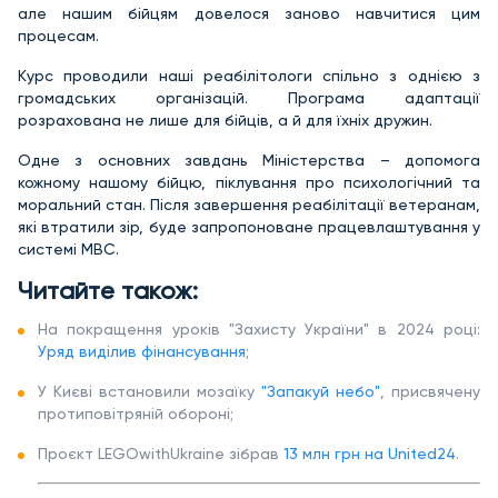
але нашим бійцям довелося заново навчитися цим
процесам.
Курс проводили наші реабілітологи спільно з однією з
громадських організацій. Програма адаптації
розрахована не лише для бійців, а й для їхніх дружин.
Одне з основних завдань Міністерства – допомога
кожному нашому бійцю, піклування про психологічний та
моральний стан. Після завершення реабілітації ветеранам,
які втратили зір, буде запропоноване працевлаштування у
системі МВС.
Читайте також:
На покращення уроків "Захисту України" в 2024 році:
Уряд виділив фінансування
;
У Києві встановили мозаїку
"Запакуй небо"
, присвячену
протиповітряній обороні;
Проєкт LEGOwithUkraine зібрав
13 млн грн на United24
.