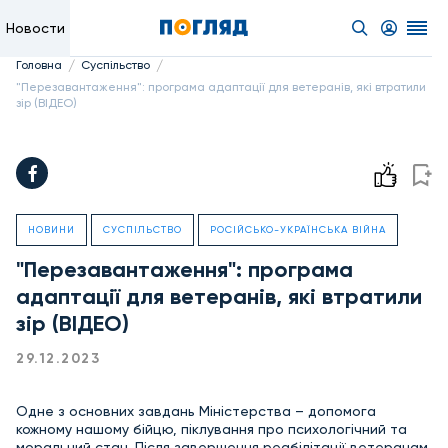
Новости
/
/
Головна
Суспільство
"Перезавантаження": програма адаптації для ветеранів, які втратили
зір (ВІДЕО)
НОВИНИ
СУСПІЛЬСТВО
РОСІЙСЬКО-УКРАЇНСЬКА ВІЙНА
"Перезавантаження": програма
адаптації для ветеранів, які втратили
зір (ВІДЕО)
29.12.2023
Одне з основних завдань Міністерства – допомога
кожному нашому бійцю, піклування про психологічний та
моральний стан. Після завершення реабілітації ветеранам,