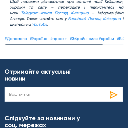
Щоб першими дізнаватися про останні події Київщини,
України та світу – переходьте і підписуйтесь на
наш
Telegram-канал Погляд Київщина
– Інформаційна
Агенція. Також читайте нас у
Facebook Погляд Київщина
і
дивіться на
YouTube
.
#Допомога
#Україна
#проект
#Збройні сили України
#Війн
Отримайте актуальні
новини
Слідкуйте за новинами у
соц. мережах