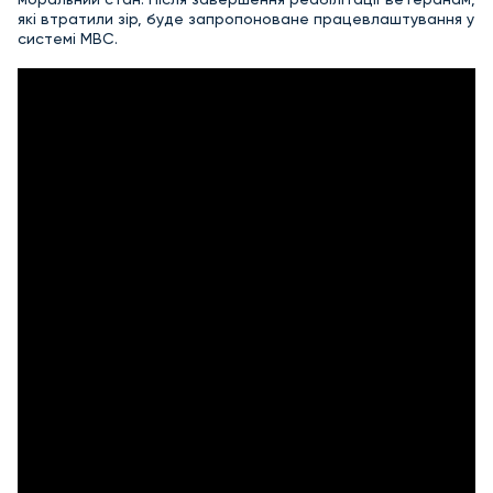
які втратили зір, буде запропоноване працевлаштування у
системі МВС.