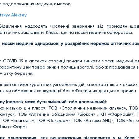
не подорожчання медичних масок.
tskyy Aleksey
.
Відділення надходять численні звернення від громадян що
течних закладів м. Києва, цін на маски медичні одноразові.
а маски медичні одноразові у роздрібних мережах аптечних за
а COVID-19 в аптеках столиці почали зникати маски медичні о
карантину цей товар зник з полиць взагалі, або ж продавався за
очатку березня.
знаки антиконкурентних узгоджених дій, а конкретніше - схожих 
ня чи обмеження конкуренції без об’єктивних для цього причин
ву (перелік може бути змінений, або доповнений):
ка низьких цін плюс», ТОВ «Столичний медичний альянс», ТОВ 
іантус», ТОВ «Аптечне об’єднання «Біокон» , КП «Фармація», 
, ТОВ «Благодія», ТОВ «Лекфарм», ТОВ «Аптека АНЦ», ТОВ «Апт
«Альго-Фарм»
х одноразових, для вищевказаних підприємств у м. Києві т