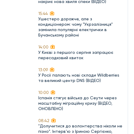
накриє нова хвиля спеки (ВІДЕО)
15:44
Ушестеро дорожче, але з
кондиціонером: чому "Укрзалізниця"
замінила популярні електрички в
Бучанському районі
14:00
У Києві з першого серпня запрацює
пересадковий квиток
13:09
У Росії палають нові склади Wildberries
та великий центр DNS (ВІДЕО)
10:00
Іспанія стягує війська до Сеути через
масштабну міграційну кризу (ВІДЕО,
ОНОВЛЕНО)
08:42
"Долучитися до волонтерства ніколи не
пізно". Інтерв’ю з Іриною Сергієнко,