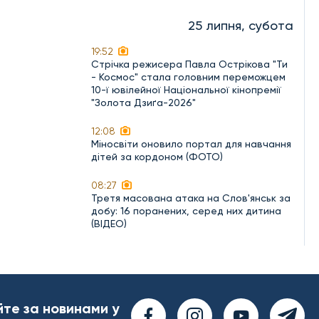
25 липня, субота
19:52
Стрічка режисера Павла Острікова "Ти
- Космос" стала головним переможцем
10-ї ювілейної Національної кінопремії
"Золота Дзиґа-2026"
12:08
Міносвіти оновило портал для навчання
дітей за кордоном (ФОТО)
08:27
Третя масована атака на Слов'янськ за
добу: 16 поранених, серед них дитина
(ВІДЕО)
йте за новинами у