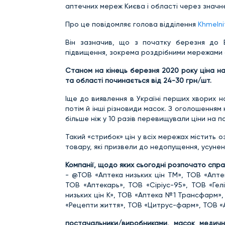
аптечних мереж Києва і області через знач
Про це повідомляє голова відділення
Khmelni
Він зазначив, що з початку березня до 
підвищення, зокрема роздрібними мережами ап
Станом на кінець березня 2020 року ціна н
та області починається від 24-30 грн/шт.
Іще до виявлення в Україні перших хворих н
потім й інші різновиди масок. З оголошенням 
більше ніж у 10 разів перевищували ціни на п
Такий «стрибок» цін у всіх мережах містить о
товару, які призвели до недопущення, усунен
Компанії, щодо яких сьогодні розпочато спра
- @ТОВ «Аптека низьких цін ТМ», ТОВ «Апте
ТОВ «Аптекарь», ТОВ «Сіріус-95», ТОВ «Гел
низьких цін К», ТОВ «Аптека №1 Трансфарм»
«Рецепти життя», ТОВ «Цитрус-фарм», ТОВ 
постачальники/виробниками, масок медични