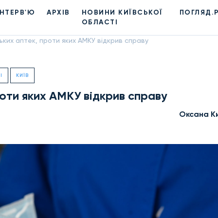
ІНТЕРВ'Ю
АРХІВ
НОВИНИ КИЇВСЬКОЇ
ПОГЛЯД.
ОБЛАСТІ
ьких аптек, проти яких АМКУ відкрив справу
І
КИЇВ
роти яких АМКУ відкрив справу
Оксана К