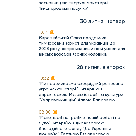
засновницею творчої майстерні
"Вишгородські павучки"
30 липня, четвер
10:14
Європейський Союз продовжив
тимчасовий захист для українців до
2028 року, запровадивши нові умови для
військовозобов'язаних чоловіків
28 липня, вівторок
10:32
"Ми переживаємо своєрідний ренесанс
української історії". Інтерв’ю з
директоркою Музею історії та культури
"Уваровський дім" Аллою Багіровою
08:00
"Мрію, щоб потреби в нашій роботі не
було". Інтерв’ю з директоркою
благодійного фонду "До України з
любов’ю" Тетяною Рябоволовою