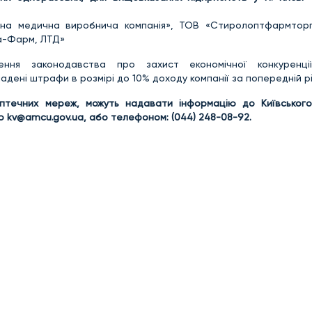
ина медична виробнича компанія», ТОВ «Стиролоптфармтор
ма-Фарм, ЛТД»
ння законодавства про захист економічної конкуренці
дені штрафи в розмірі до 10% доходу компанії за попередній рі
 аптечних мереж, можуть надавати інформацію до Київськог
ою
kv@amcu.gov.ua
, або телефоном: (044) 248-08-92.