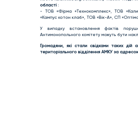
області
:
- ТОВ «Фірма «Технокомплекс», ТОВ «Кал
«Кампус котон клаб», ТОВ «Вік-А», СП «Опті
У випадку встановлення фактів поруше
Антимонопольного комітету можуть бути накла
Громадяни, які стали свідками таких дій
територіального відділення АМКУ за адрес