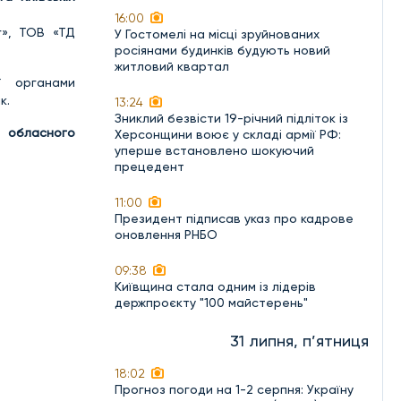
16:00
г», ТОВ «ТД
У Гостомелі на місці зруйнованих
росіянами будинків будують новий
житловий квартал
ї органами
к.
13:24
Зниклий безвісти 19-річний підліток із
о обласного
Херсонщини воює у складі армії РФ:
уперше встановлено шокуючий
прецедент
11:00
Президент підписав указ про кадрове
оновлення РНБО
09:38
Київщина стала одним із лідерів
держпроєкту "100 майстерень"
31 липня, п’ятниця
18:02
Прогноз погоди на 1-2 серпня: Україну