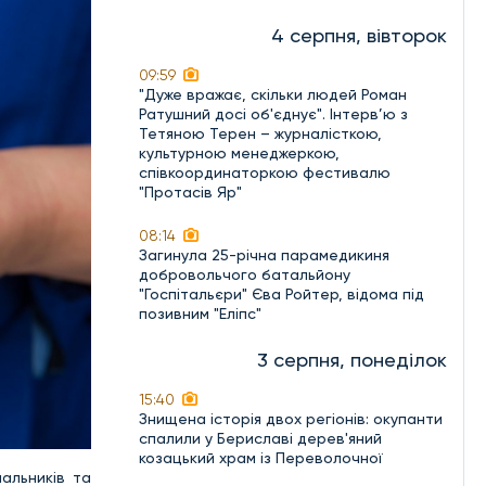
4 серпня, вівторок
09:59
"Дуже вражає, скільки людей Роман
Ратушний досі об'єднує". Інтерв’ю з
Тетяною Терен – журналісткою,
культурною менеджеркою,
співкоординаторкою фестивалю
"Протасів Яр"
08:14
Загинула 25-річна парамедикиня
добровольчого батальйону
"Госпітальєри" Єва Ройтер, відома під
позивним "Еліпс"
3 серпня, понеділок
15:40
Знищена історія двох регіонів: окупанти
спалили у Бериславі дерев'яний
козацький храм із Переволочної
альників та