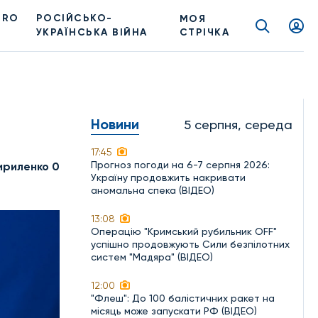
PRO
РОСІЙСЬКО-
МОЯ
УКРАЇНСЬКА ВІЙНА
СТРІЧКА
Новини
5 серпня, середа
17:45
Прогноз погоди на 6-7 серпня 2026:
ириленко 0
Україну продовжить накривати
аномальна спека (ВІДЕО)
13:08
Операцію "Кримський рубильник OFF"
успішно продовжують Сили безпілотних
систем "Мадяра" (ВІДЕО)
12:00
"Флеш": До 100 балістичних ракет на
місяць може запускати РФ (ВІДЕО)