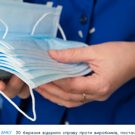
я АМКУ
30 березня відкрило справу проти виробників, постач