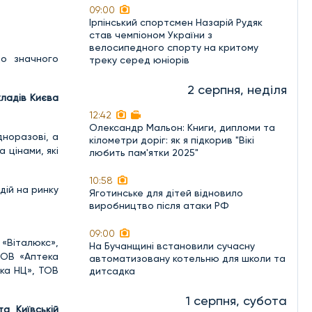
09:00
Ірпінський спортсмен Назарій Рудяк
став чемпіоном України з
велосипедного спорту на критому
до значного
треку серед юніорів
2 серпня, неділя
кладів Києва
12:42
Олександр Мальон: Книги, дипломи та
дноразові, а
кілометри доріг: як я підкорив "Вікі
 цінами, які
любить пам'ятки 2025"
10:58
дій на ринку
Яготинське для дітей відновило
виробництво після атаки РФ
09:00
«Віталюкс»,
На Бучанщині встановили сучасну
ТОВ «Аптека
автоматизовану котельню для школи та
ека НЦ», ТОВ
дитсадка
1 серпня, субота
а Київській