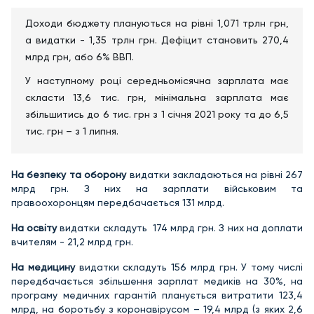
Доходи бюджету плануються на рівні 1,071 трлн грн,
а видатки - 1,35 трлн грн. Дефіцит становить 270,4
млрд грн, або 6% ВВП.
У наступному році середньомісячна зарплата має
скласти 13,6 тис. грн, мінімальна зарплата має
збільшитись до 6 тис. грн з 1 січня 2021 року та до 6,5
тис. грн – з 1 липня.
На безпеку та оборону
видатки закладаються на рівні 267
млрд грн. З них на зарплати військовим та
правоохоронцям передбачається 131 млрд.
На освіту
видатки складуть 174 млрд грн. З них на доплати
вчителям - 21,2 млрд грн.
На медицину
видатки складуть 156 млрд грн. У тому числі
передбачається збільшення зарплат медиків на 30%, на
програму медичних гарантій планується витратити 123,4
млрд, на боротьбу з коронавірусом – 19,4 млрд (з яких 2,6