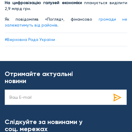
На цифровізацію галузей економіки
планується виділити
2,9 млрд грн.
Як повідомляв «Погляд», фінансово
громади не
залежатимуть від районів
.
#Верховна Рада України
Отримайте актуальні
новини
Слідкуйте за новинами у
соц. мережах