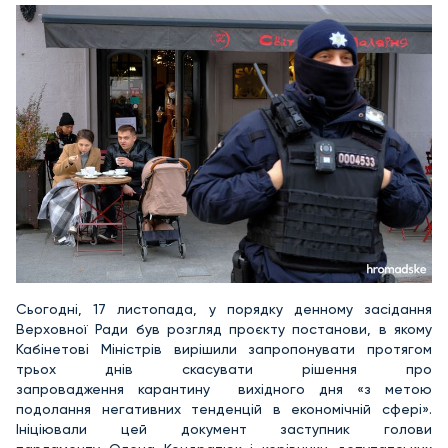
Сьогодні, 17 листопада, у порядку денному засідання
Верховної Ради був розгляд проєкту постанови, в якому
Кабінетові Міністрів вирішили запропонувати протягом
трьох днів скасувати рішення про
запровадження карантину вихідного дня «з метою
подолання негативних тенденцій в економічній сфері».
Ініціювали цей документ заступник голови