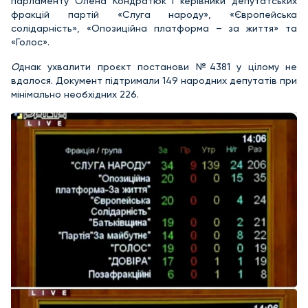
парламенту Олена Кондратюк і керівники депутатських
фракцій партій «Слуга народу», «Європейська
солідарність», «Опозиційна платформа – за життя» та
«Голос».
О
днак ухвалити проєкт постанови №4381 у цілому не
вдалося. Документ підтримали 149 народних депутатів при
мінімально необхідних 226.