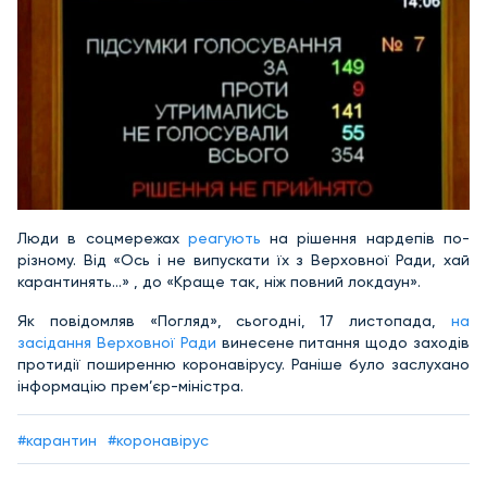
Люди в соцмережах
реагують
на рішення нардепів по-
різному. Від «Ось і не випускати їх з Верховної Ради, хай
карантинять...» , до «Краще так, ніж повний локдаун».
Як повідомляв «Погляд», сьогодні, 17 листопада,
на
засідання Верховної Ради
винесене питання щодо заходів
протидії поширенню коронавірусу. Раніше було заслухано
інформацію прем’єр-міністра.
#карантин
#коронавірус