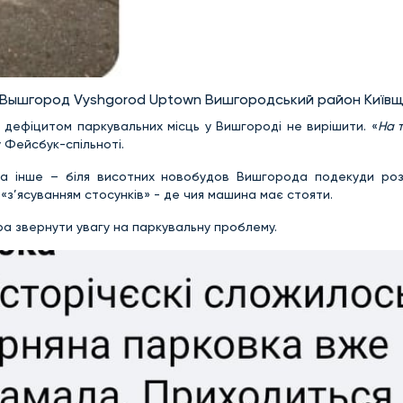
 Вышгород Vyshgorod Uptown Вишгородський район Київ
 дефіцитом паркувальних місць у Вишгороді не вирішити. «
На т
у Фейсбук-спільноті.
 а інше – біля висотних новобудов Вишгорода подекуди ро
 «з’ясуванням стосунків» - де чия машина має стояти.
ра звернути увагу на паркувальну проблему.