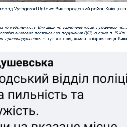
город Vyshgorod Uptown Вишгородський район Київщина
ть та небайдужість. Виїхавши на зазначене місце, працівники поліц
оловіка винесено постанову за порушення ПДР, а саме п. 15.10в.
ено правопорушення»,
- тут же повідомила співробітниця Виш