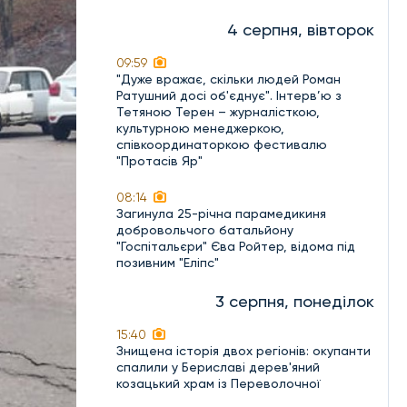
4 серпня, вівторок
09:59
"Дуже вражає, скільки людей Роман
Ратушний досі об'єднує". Інтерв’ю з
Тетяною Терен – журналісткою,
культурною менеджеркою,
співкоординаторкою фестивалю
"Протасів Яр"
08:14
Загинула 25-річна парамедикиня
добровольчого батальйону
"Госпітальєри" Єва Ройтер, відома під
позивним "Еліпс"
3 серпня, понеділок
15:40
Знищена історія двох регіонів: окупанти
спалили у Бериславі дерев'яний
козацький храм із Переволочної