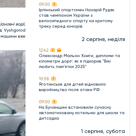
09:00
Ірпінський спортсмен Назарій Рудяк
став чемпіоном України з
велосипедного спорту на критому
новні водії,
треку серед юніорів
д Vyshgorod
ї машини вже
2 серпня, неділя
12:42
Олександр Мальон: Книги, дипломи та
кілометри доріг: як я підкорив "Вікі
любить пам'ятки 2025"
10:58
Яготинське для дітей відновило
виробництво після атаки РФ
09:00
На Бучанщині встановили сучасну
автоматизовану котельню для школи та
дитсадка
1 серпня, субота