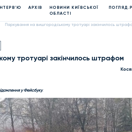
ІНТЕРВ'Ю
АРХІВ
НОВИНИ КИЇВСЬКОЇ
ПОГЛЯД.
ОБЛАСТІ
Паркування на вишгородському тротуарі закінчилось штраф
кому тротуарі закінчилось штрафом
Кося
відомлення у Фейсбуку
.