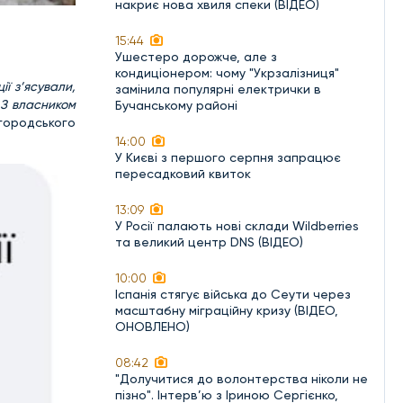
накриє нова хвиля спеки (ВІДЕО)
15:44
Ушестеро дорожче, але з
кондиціонером: чому "Укрзалізниця"
ії з’ясували,
замінила популярні електрички в
 З власником
Бучанському районі
городського
14:00
У Києві з першого серпня запрацює
пересадковий квиток
13:09
У Росії палають нові склади Wildberries
та великий центр DNS (ВІДЕО)
10:00
Іспанія стягує війська до Сеути через
масштабну міграційну кризу (ВІДЕО,
ОНОВЛЕНО)
08:42
"Долучитися до волонтерства ніколи не
пізно". Інтерв’ю з Іриною Сергієнко,