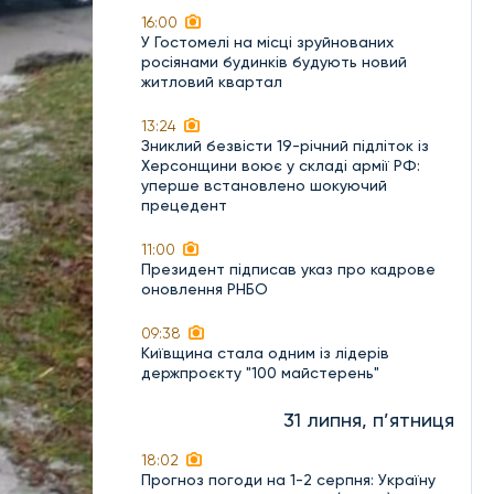
16:00
У Гостомелі на місці зруйнованих
росіянами будинків будують новий
житловий квартал
13:24
Зниклий безвісти 19-річний підліток із
Херсонщини воює у складі армії РФ:
уперше встановлено шокуючий
прецедент
11:00
Президент підписав указ про кадрове
оновлення РНБО
09:38
Київщина стала одним із лідерів
держпроєкту "100 майстерень"
31 липня, п’ятниця
18:02
Прогноз погоди на 1-2 серпня: Україну