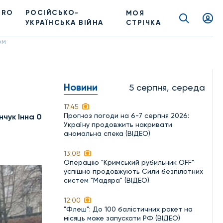
PRO
РОСІЙСЬКО-
МОЯ
УКРАЇНСЬКА ВІЙНА
СТРІЧКА
ом
Новини
5 серпня, середа
17:45
Прогноз погоди на 6-7 серпня 2026:
нчук Інна 0
Україну продовжить накривати
аномальна спека (ВІДЕО)
13:08
Операцію "Кримський рубильник OFF"
успішно продовжують Сили безпілотних
систем "Мадяра" (ВІДЕО)
12:00
"Флеш": До 100 балістичних ракет на
місяць може запускати РФ (ВІДЕО)