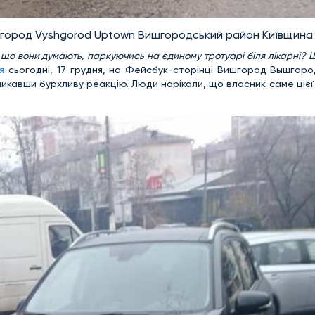
город Vyshgorod Uptown Вишгородський район Київщина
що вони думають, паркуючись на єдиному тротуарі біля лікарні? Ша
я
сьогодні, 17 грудня, на Фейсбук-сторінці Вишгород Вышгоро
икавши бурхливу реакцію. Люди нарікали, що власник саме ціє