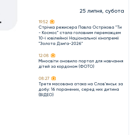
25 липня, субота
19:52
Стрічка режисера Павла Острікова "Ти
- Космос" стала головним переможцем
10-ї ювілейної Національної кінопремії
"Золота Дзиґа-2026"
12:08
Міносвіти оновило портал для навчання
дітей за кордоном (ФОТО)
08:27
Третя масована атака на Слов'янськ за
добу: 16 поранених, серед них дитина
(ВІДЕО)