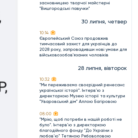
засновницею творчої майстерні
"Вишгородські павучки"
30 липня, четвер
10:14
Європейський Союз продовжив
тимчасовий захист для українців до
2028 року, запровадивши нові умови для
військовозобов'язаних чоловіків
28 липня, вівторок
10:32
"Ми переживаємо своєрідний ренесанс
української історії". Інтерв’ю з
директоркою Музею історії та культури
"Уваровський дім" Аллою Багіровою
08:00
"Мрію, щоб потреби в нашій роботі не
було". Інтерв’ю з директоркою
благодійного фонду "До України з
любов’ю" Тетяною Рябоволовою