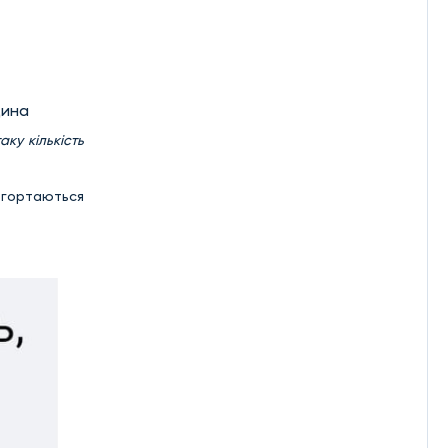
щина
аку кількість
згортаються