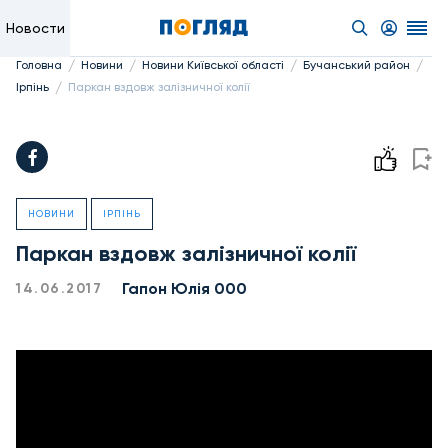
Новости
/
/
/
/
Головна
Новини
Новини Київської області
Бучанський район
/
Ірпінь
Паркан вздовж залізничної колії
НОВИНИ
ІРПІНЬ
Паркан вздовж залізничної колії
Гапон Юлія 000
14.06.2017