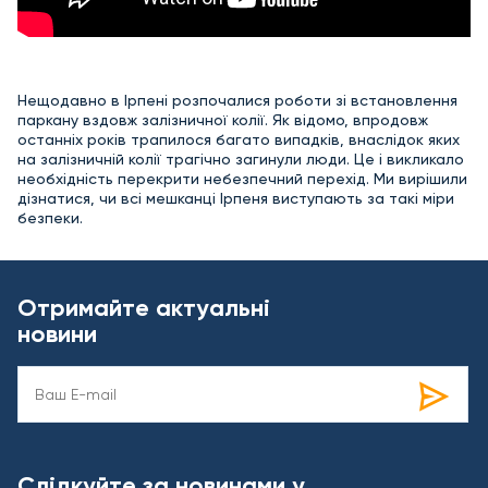
Нещодавно в Ірпені розпочалися роботи зі встановлення
паркану вздовж залізничної колії. Як відомо, впродовж
останніх років трапилося багато випадків, внаслідок яких
на залізничній колії трагічно загинули люди. Це і викликало
необхідність перекрити небезпечний перехід. Ми вирішили
дізнатися, чи всі мешканці Ірпеня виступають за такі міри
безпеки.
Отримайте актуальні
новини
Слідкуйте за новинами у