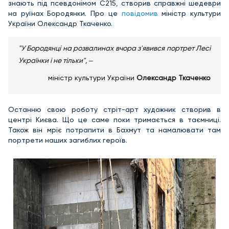
знають під псевдонімом C215, створив справжні шедеври
на руїнах Бородянки. Про це
повідомив
міністр культури
України Олександр Ткаченко.
"У Бородянці на розвалинах вчора з'явився портрет Лесі
Українки і не тільки", ‒
міністр культури України
Олександр Ткаченко
Останню свою роботу стріт-арт художник створив в
центрі Києва. Що це саме поки тримається в таємниці.
Також він мріє потрапити в Бахмут та намалювати там
портрети наших загиблих героїв.