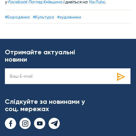
у
Facebook Погляд Київщина
і дивіться на
YouTube
.
#Бородянка
#Культура
#художники
Отримайте актуальні
новини
Слідкуйте за новинами у
соц. мережах