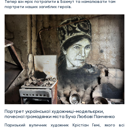
Тепер він мріє потрапити в Бахмут та намалювати там
портрети наших загиблих героїв.
Портрет української художниці-модельєрки,
почесної громадянки міста Буча Любові Панченко
Паризький вуличник художник Крістіан Гемі, якого всі