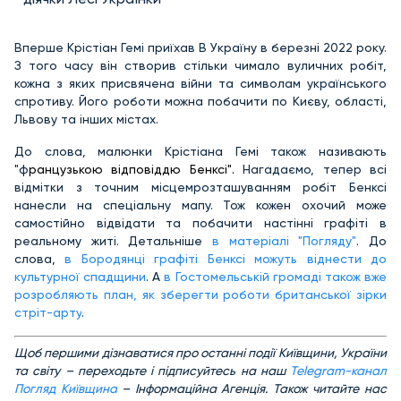
Вперше Крістіан Гемі приїхав В Україну в березні 2022 року.
З того часу він створив стільки чимало вуличних робіт,
кожна з яких присвячена війни та символам українського
спротиву. Його роботи можна побачити по Києву, області,
Львову та інших містах.
До слова, малюнки Крістіана Гемі також називають
"ф
ранцузькою відповіддю Бенксі".
Нагадаємо, тепер всі
відмітки з точним місцемрозташуванням робіт Бенксі
нанесли на спеціальну мапу. Тож кожен охочий може
самостійно відвідати та побачити настінні графіті в
реальному житі. Детальніше
в матеріалі "Погляду"
. До
слова,
в Бородянці графіті Бенксі можуть віднести до
культурної спадщини
. А
в Гостомельській громаді також вже
розробляють план, як зберегти роботи
британської зірки
стріт-арту
.
Щ
об першими дізнаватися про останні події Київщини, України
та світу – переходьте і підписуйтесь на наш
Telegram-канал
Погляд Київщина
– Інформаційна Агенція. Також читайте нас