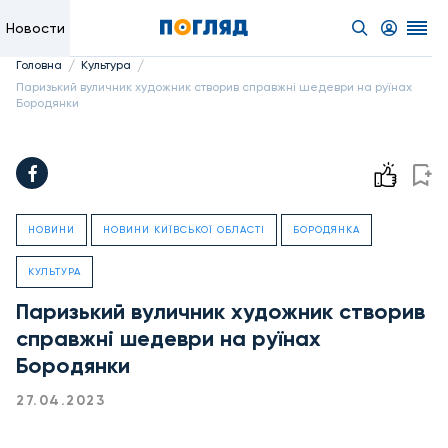
Новости
/
/
Головна
Культура
Паризький вуличник художник створив справжні шедеври на руїнах
Бородянки
НОВИНИ
НОВИНИ КИЇВСЬКОЇ ОБЛАСТІ
БОРОДЯНКА
КУЛЬТУРА
Паризький вуличник художник створив
справжні шедеври на руїнах
Бородянки
27.04.2023