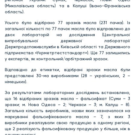
(Миколаївська область) та в Калуші (Івано-Франківська
область).
Усього було відібрано 77 зразків масла (231 пачка). Із
загальної кількості по 77 пачок масла було відправлено до
двох лабораторій на дослідження (Центральної
випробувальної державної лабораторії
Держпродспоживслужби в Київській області та Державного
підприємства «Укрметртестстандарт»). Ще 77 залишились
у експертів, як контрольний/арбітражний зразок.
Відповідно до етикетки, відібрані зразки масла були
представлені 30-ма виробниками (28 – українських, 2 –
німецьких).
За результатами лабораторних досліджень встановлено,
що 16 відібраних зразків масла – фальсифікат (Суми – 3
зразки; м. Нова Одеса – 2; Черкаси – 3; м. Калуш – 8).
Загальна кількість виробників, назви яких зазначалося на
маркуванні фальсифікованого масла – 7, з яких 3
виробники реалізували свою продукцію в одному регіоні,
ще 2 реалізують фальсифіковану продукцію у більше, ніж в
одному регіоні.