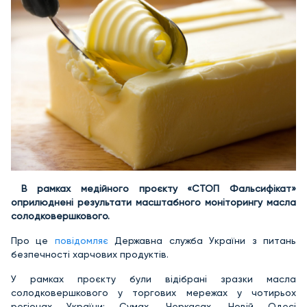
В рамках медійного проєкту «СТОП Фальсифікат»
оприлюднені результати масштабного моніторингу масла
солодковершкового.
Про це
повідомляє
Державна служба України з питань
безпечності харчових продуктів.
У рамках проєкту були відібрані зразки масла
солодковершкового у торгових мережах у чотирьох
регіонах України: Сумах, Черкасах, Новій Одесі