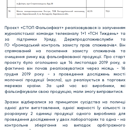
Проєкт «СТОП Фальсифікат» реалізовувався із залученням
журналістської команди телеканалу 1+1 «ТСН Тиждень» та
за підтримки Уряду, Держпродспоживслужби та
ГО «Громадський контроль захисту прав споживачів». Він
спрямований на посилення захисту споживачів та
очищення ринку від фальсифікованої продукції. Про старт
проєкту було оголошено ще 14 листопада 2019 року, а
фактично він почав реалізовуватися через місяць - 16
грудня 2019 року - з проведення досліджень якості
молочної продукції (масла), що реалізується в торгових
мережах країни. За цей час всі виробники, які
фальсифікували свою продукцію, мали змогу виправитися.
Зразки відбиралися за принципом сусідства на поличці
однієї дати виготовлення, однієї жирності (у кількості із
розрахунку 2 одиниці продукції одного виробника для
проведення дослідження у двох лабораторіях та одна - на
контрольне зберігання на випадок арбітражного