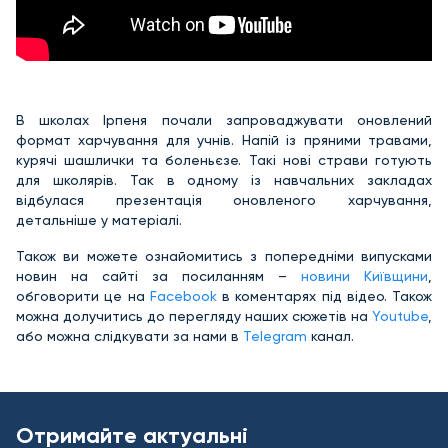
В школах Ірпеня почали запроваджувати оновлений
формат харчування для учнів. Напій із пряними травами,
курячі шашлички та боленьєзе. Такі нові страви готують
для школярів. Так в одному із навчальних закладах
відбулася презентація оновленого харчування,
детальніше у матеріалі.
Також ви можете ознайомитись з попередніми випусками
новин на сайті за посиланням –
новини Київщини
,
обговорити це на
Facebook
в коментарях під відео. Також
можна долучитись до перегляду наших сюжетів на
Youtube
,
або можна слідкувати за нами в
Telegram
канал.
Отримайте актуальні