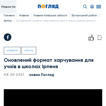
Новости
/
/
/
/
Головна
Новини
Новини Київської області
Бучанський район
/
Ірпінь
Оновлений формат харчування для учнів в школах Ірпеня
НОВИНИ
ІРПІНЬ
Оновлений формат харчування для
учнів в школах Ірпеня
новин Погляд
08.09.2021