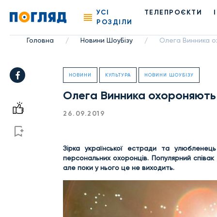
УСІ
ТЕЛЕПРОЄКТИ
РОЗДІЛИ
Головна
Новини ШоуБізу
Олега Винника о
/
/
НОВИНИ
КУЛЬТУРА
НОВИНИ ШОУБІЗУ
Олега Винника охороняють 
26.09.2019
Зірка української естради та улюбленець
персональних охоронців. Популярний співак 
але поки у нього це не виходить.