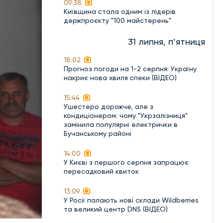
09:38
Київщина стала одним із лідерів
держпроєкту "100 майстерень"
31 липня, п’ятниця
18:02
Прогноз погоди на 1-2 серпня: Україну
накриє нова хвиля спеки (ВІДЕО)
15:44
Ушестеро дорожче, але з
кондиціонером: чому "Укрзалізниця"
замінила популярні електрички в
Бучанському районі
14:00
У Києві з першого серпня запрацює
пересадковий квиток
13:09
У Росії палають нові склади Wildberries
та великий центр DNS (ВІДЕО)