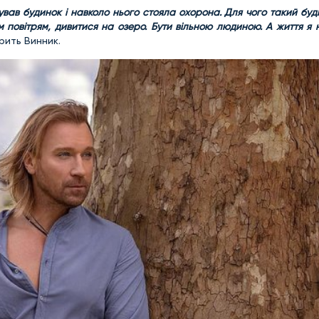
дував будинок і навколо нього стояла охорона. Для чого такий буд
им повітрям, дивитися на озеро. Бути вільною людиною. А життя я 
рить Винник.