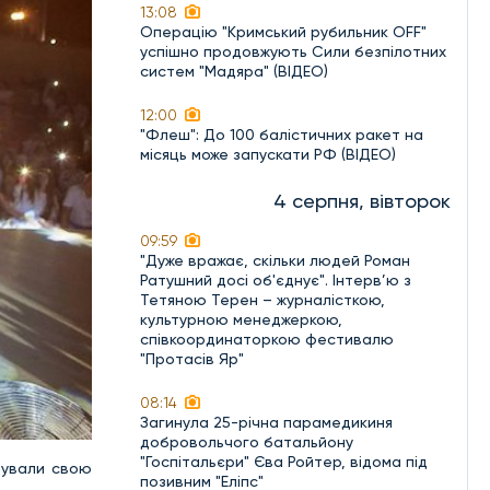
13:08
Операцію "Кримський рубильник OFF"
успішно продовжують Сили безпілотних
систем "Мадяра" (ВІДЕО)
12:00
"Флеш": До 100 балістичних ракет на
місяць може запускати РФ (ВІДЕО)
4 серпня, вівторок
09:59
"Дуже вражає, скільки людей Роман
Ратушний досі об'єднує". Інтерв’ю з
Тетяною Терен – журналісткою,
культурною менеджеркою,
співкоординаторкою фестивалю
"Протасів Яр"
08:14
Загинула 25-річна парамедикиня
добровольчого батальйону
"Госпітальєри" Єва Ройтер, відома під
рували свою
позивним "Еліпс"