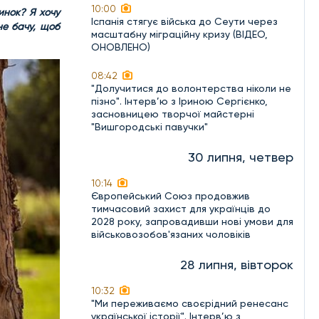
10:00
инок? Я хочу
Іспанія стягує війська до Сеути через
не бачу, щоб
масштабну міграційну кризу (ВІДЕО,
ОНОВЛЕНО)
08:42
"Долучитися до волонтерства ніколи не
пізно". Інтерв’ю з Іриною Сергієнко,
засновницею творчої майстерні
"Вишгородські павучки"
30 липня, четвер
10:14
Європейський Союз продовжив
тимчасовий захист для українців до
2028 року, запровадивши нові умови для
військовозобов'язаних чоловіків
28 липня, вівторок
10:32
"Ми переживаємо своєрідний ренесанс
української історії". Інтерв’ю з