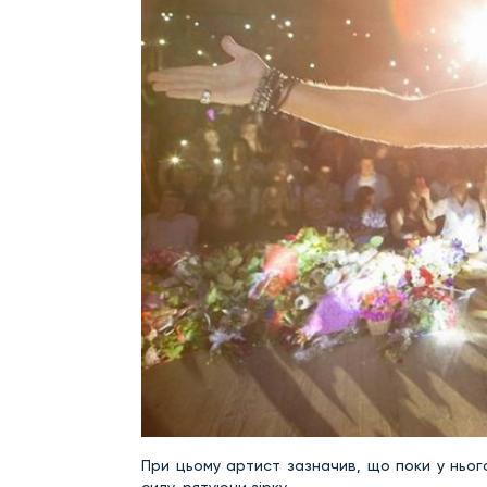
При цьому артист зазначив, що поки у ньог
силу, рятуючи зірку.