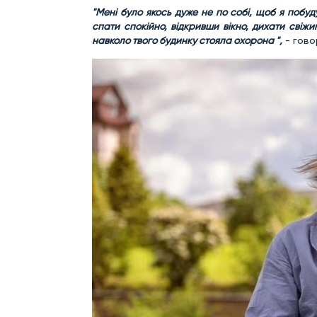
"Мені було якось дуже не по собі, щоб я побу
спати спокійно, відкривши вікно, дихати свіж
навколо твого будинку стояла охорона ",
- гово