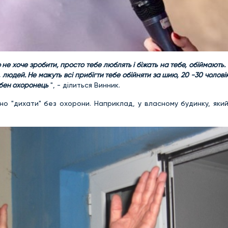
о не хоче зробити, просто тебе люблять і біжать на тебе, обіймають. 
 людей. Не можуть всі прибігти тебе обійняти за шию, 20 -30 чолові
рібен охоронець
", - ділиться Винник.
ьно "дихати" без охорони. Наприклад, у власному будинку, яки