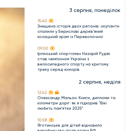
3 серпня, понеділок
15:40
Знищена історія двох регіонів: окупанти
спалили у Бериславі дерев'яний
козацький храм із Переволочної
09:00
Ірпінський спортсмен Назарій Рудяк
став чемпіоном України з
велосипедного спорту на критому
треку серед юніорів
2 серпня, неділя
12:42
Олександр Мальон: Книги, дипломи та
кілометри доріг: як я підкорив "Вікі
любить пам'ятки 2025"
10:58
Яготинське для дітей відновило
виробництво після атаки РФ