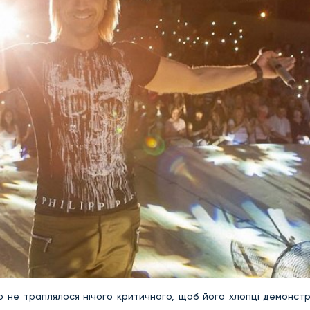
о не траплялося нічого критичного, щоб його хлопці демонст