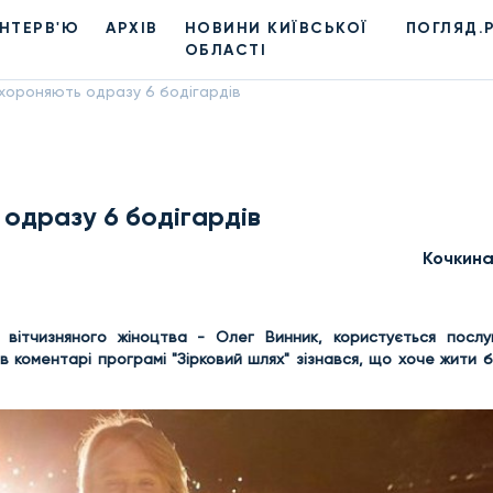
ІНТЕРВ'Ю
АРХІВ
НОВИНИ КИЇВСЬКОЇ
ПОГЛЯД.
ОБЛАСТІ
хороняють одразу 6 бодігардів
одразу 6 бодігардів
Кочкин
 вітчизняного жіноцтва - Олег Винник, користується посл
в коментарі програмі "Зірковий шлях" зізнався, що хоче жити 