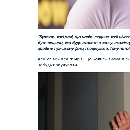
"Бувають такі речі, що навіть людина тобі нічог
бути людина, яка буде ставити в чергу, скажімо,
зробити при цьому фото, і поцілувати. Тому пот
Але співак все ж мріє, що колись зможе віл
небудь побудувати.