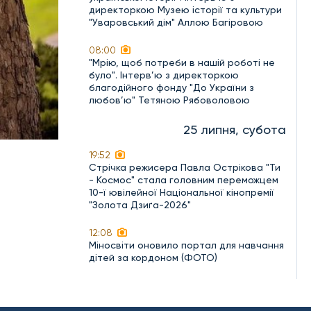
директоркою Музею історії та культури
"Уваровський дім" Аллою Багіровою
08:00
"Мрію, щоб потреби в нашій роботі не
було". Інтерв’ю з директоркою
благодійного фонду "До України з
любов’ю" Тетяною Рябоволовою
25 липня, субота
19:52
Стрічка режисера Павла Острікова "Ти
- Космос" стала головним переможцем
10-ї ювілейної Національної кінопремії
"Золота Дзиґа-2026"
12:08
Міносвіти оновило портал для навчання
дітей за кордоном (ФОТО)