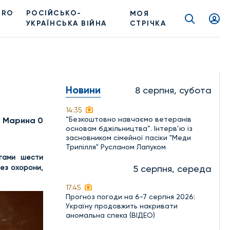
PRO
РОСІЙСЬКО-
МОЯ
УКРАЇНСЬКА ВІЙНА
СТРІЧКА
Новини
8 серпня, субота
14:35
“Безкоштовно навчаємо ветеранів
а Марина 0
основам бджільництва”. Інтерв’ю із
засновником сімейної пасіки "Меди
Трипілля" Русланом Лапуком
угами шести
без охорони,
5 серпня, середа
17:45
Прогноз погоди на 6-7 серпня 2026:
Україну продовжить накривати
аномальна спека (ВІДЕО)