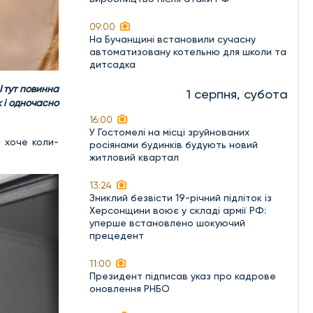
09:00
На Бучанщині встановили сучасну
автоматизовану котельню для школи та
дитсадка
І тут повинна
1 серпня, субота
к і одночасно
16:00
У Гостомелі на місці зруйнованих
й хоче коли-
росіянами будинків будують новий
житловий квартал
13:24
Зниклий безвісти 19-річний підліток із
Херсонщини воює у складі армії РФ:
уперше встановлено шокуючий
прецедент
11:00
Президент підписав указ про кадрове
оновлення РНБО