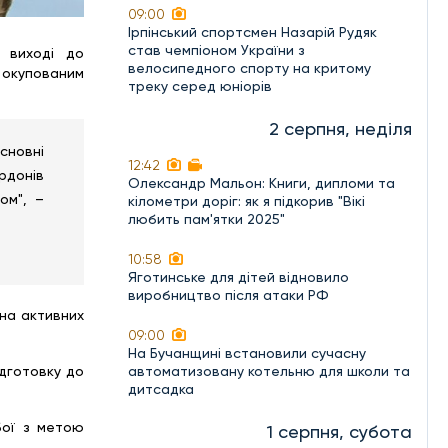
09:00
Ірпінський спортсмен Назарій Рудяк
став чемпіоном України з
а виході до
велосипедного спорту на критому
о окупованим
треку серед юніорів
2 серпня, неділя
сновні
12:42
ордонів
Олександр Мальон: Книги, дипломи та
ом", –
кілометри доріг: як я підкорив "Вікі
любить пам'ятки 2025"
10:58
Яготинське для дітей відновило
виробництво після атаки РФ
 на активних
09:00
На Бучанщині встановили сучасну
ідготовку до
автоматизовану котельню для школи та
дитсадка
бої з метою
1 серпня, субота