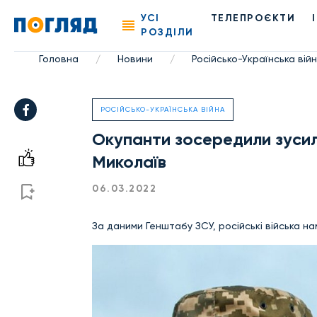
УСІ
ТЕЛЕПРОЄКТИ
РОЗДІЛИ
Головна
Новини
Російсько-Українська вій
/
/
РОСІЙСЬКО-УКРАЇНСЬКА ВІЙНА
Окупанти зосередили зусилля
Миколаїв
06.03.2022
За даними Генштабу ЗСУ, російські війська н