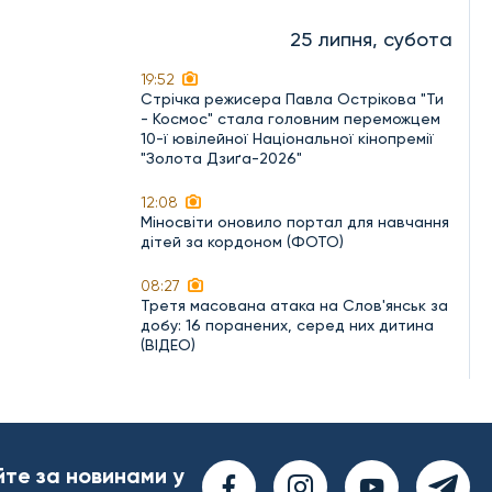
25 липня, субота
19:52
Стрічка режисера Павла Острікова "Ти
- Космос" стала головним переможцем
10-ї ювілейної Національної кінопремії
"Золота Дзиґа-2026"
12:08
Міносвіти оновило портал для навчання
дітей за кордоном (ФОТО)
08:27
Третя масована атака на Слов'янськ за
добу: 16 поранених, серед них дитина
(ВІДЕО)
йте за новинами у