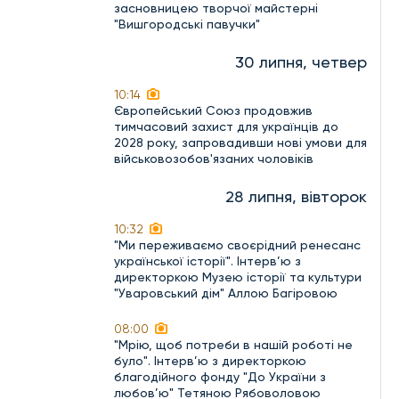
засновницею творчої майстерні
"Вишгородські павучки"
30 липня, четвер
10:14
Європейський Союз продовжив
тимчасовий захист для українців до
2028 року, запровадивши нові умови для
військовозобов'язаних чоловіків
28 липня, вівторок
10:32
"Ми переживаємо своєрідний ренесанс
української історії". Інтерв’ю з
директоркою Музею історії та культури
"Уваровський дім" Аллою Багіровою
08:00
"Мрію, щоб потреби в нашій роботі не
було". Інтерв’ю з директоркою
благодійного фонду "До України з
любов’ю" Тетяною Рябоволовою