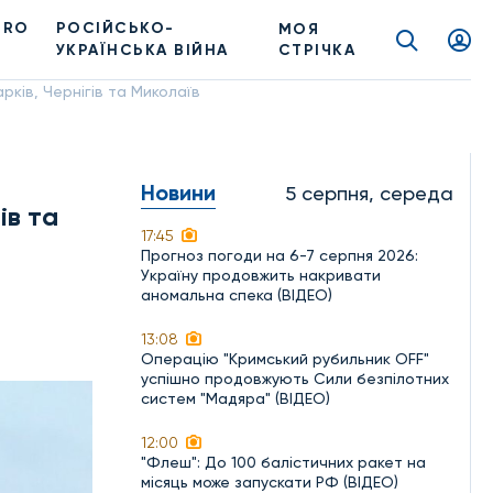
PRO
РОСІЙСЬКО-
МОЯ
УКРАЇНСЬКА ВІЙНА
СТРІЧКА
рків, Чернігів та Миколаїв
Новини
5 серпня, середа
ів та
17:45
Прогноз погоди на 6-7 серпня 2026:
Україну продовжить накривати
аномальна спека (ВІДЕО)
13:08
Операцію "Кримський рубильник OFF"
успішно продовжують Сили безпілотних
систем "Мадяра" (ВІДЕО)
12:00
"Флеш": До 100 балістичних ракет на
місяць може запускати РФ (ВІДЕО)