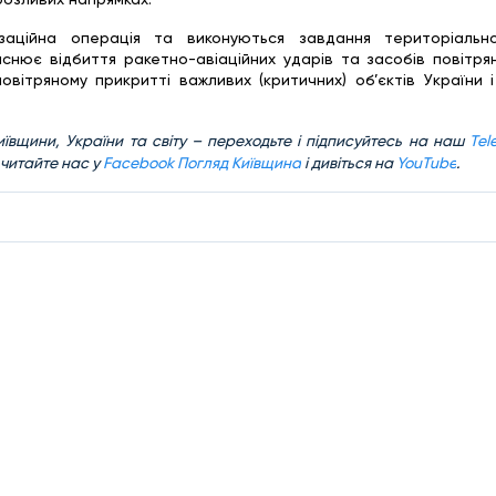
заційна операція та виконуються завдання територіальн
йснює відбиття ракетно-авіаційних ударів та засобів повітря
вітряному прикритті важливих (критичних) об’єктів України і
ївщини, України та світу – переходьте і підписуйтесь на наш
Tel
 читайте нас у
Facebook Погляд Київщина
і дивіться на
YouTube
.