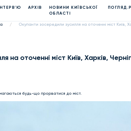
ІНТЕРВ'Ю
АРХІВ
НОВИНИ КИЇВСЬКОЇ
ПОГЛЯД.
ОБЛАСТІ
на
Окупанти зосередили зусилля на оточенні міст Київ, Ха
/
 на оточенні міст Київ, Харків, Черніг
амагаються будь-що прорватися до міст.