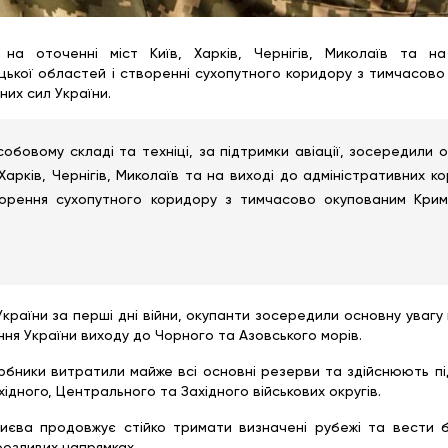
 на оточенні міст Київ, Харків, Чернігів, Миколаїв та н
ецької областей і створенні сухопутного коридору з тимчасов
их сил України.
бовому складі та техніці, за підтримки авіації, зосередили о
Харків, Чернігів, Миколаїв та на виході до адміністративних к
ворення сухопутного коридору з тимчасово окупованим Крим
раїни за перші дні війни, окупанти зосередили основну увагу
ння України виходу до Чорного та Азовського морів.
арбники витратили майже всі основні резерви та здійснюють п
хідного, Центрального та Західного військових округів.
Києва продовжує стійко тримати визначені рубежі та вести 
розливих напрямках.