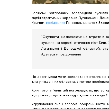
Російські загарбники зосередили зусилля
адміністративних кордонів Луганської і Дон
Кримом,
повідомляє
Генеральний штаб Збройн
"Окупанти, незважаючи на втрати в осо
зусилля на спробі оточення міст Київ, 
Луганської і Донецької областей, ст
йдеться у повідомленні.
Не досягнувши мети заволодіння столицею Ук
діях у південних областях, з метою позбавле
Крім того, у Генштабі наголошують, що заг
відправки додаткових підрозділів зі складу С
Угруповання сил і засобів оборони міста 
утримання важливих районів оборони на заг