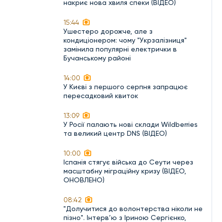
накриє нова хвиля спеки (ВІДЕО)
15:44
Ушестеро дорожче, але з
кондиціонером: чому "Укрзалізниця"
замінила популярні електрички в
Бучанському районі
14:00
У Києві з першого серпня запрацює
пересадковий квиток
13:09
У Росії палають нові склади Wildberries
та великий центр DNS (ВІДЕО)
10:00
Іспанія стягує війська до Сеути через
масштабну міграційну кризу (ВІДЕО,
ОНОВЛЕНО)
08:42
"Долучитися до волонтерства ніколи не
пізно". Інтерв’ю з Іриною Сергієнко,