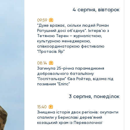
4 серпня, вівторок
09:59
"Дуже вражає, скільки людей Роман
Ратушний досі об'єднує". Інтерв’ю з
Тетяною Терен – журналісткою,
культурною менеджеркою,
співкоординаторкою фестивалю
"Протасів Яр"
08:14
Загинула 25-річна парамедикиня
добровольчого батальйону
"Госпітальєри" Єва Ройтер, відома під
позивним "Еліпс"
3 серпня, понеділок
15:40
Знищена історія двох регіонів: окупанти
спалили у Бериславі дерев'яний
козацький храм із Переволочної