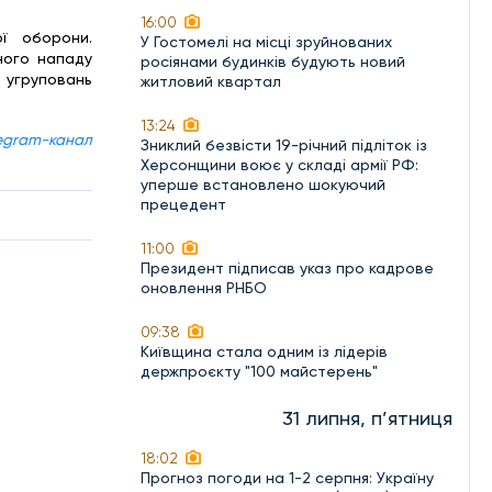
16:00
ої оборони.
У Гостомелі на місці зруйнованих
ного нападу
росіянами будинків будують новий
 угруповань
житловий квартал
13:24
egram-канал
Зниклий безвісти 19-річний підліток із
Херсонщини воює у складі армії РФ:
уперше встановлено шокуючий
прецедент
11:00
Президент підписав указ про кадрове
оновлення РНБО
09:38
Київщина стала одним із лідерів
держпроєкту "100 майстерень"
31 липня, п’ятниця
18:02
Прогноз погоди на 1-2 серпня: Україну