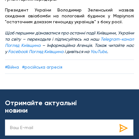
Президент України Володимир Зеленський назвав
скидання авіабомби на пологовий будинок у Маріуполі
"остаточним доказом геноциду українців" з боку росії.
Щоб першими дізнаватися про останні події Київщини, України
та світу – переходьте і підписуйтесь на наш
Telegram-канал
Погляд Київщина
– Інформаційна Агенція. Також читайте нас
у
Facebook Погляд Київщина
і дивіться на
YouTube
.
#Війна
#російська агресія
Отримайте актуальні
новини