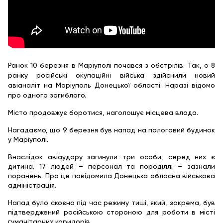
Ранок 10 березня в Маріуполі почався з обстрілів. Так, о 8
ранку російські окупаційні війська здійснили новий
авіаналіт на Маріуполь Донецької області. Наразі відомо
про одного загиблого.
Місто продовжує боротися, наголошує місцева влада.
Нагадаємо, що 9 березня був напад на пологовий будинок
у Маріуполі.
Внаслідок авіаудару загинули три особи, серед них є
дитина. 17 людей – персонал та породіллі – зазнали
поранень. Про це повідомила Донецька обласна військова
адміністрація.
Напад було скоєно під час режиму тиші, який, зокрема, був
підтверджений російською стороною для роботи в місті
гуманітарних коридорів.