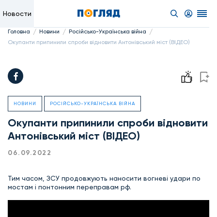
Новости
/
/
/
Головна
Новини
Російсько-Українська війна
Окупанти припинили спроби відновити Антонівський міст (ВІДЕО)
НОВИНИ
РОСІЙСЬКО-УКРАЇНСЬКА ВІЙНА
Окупанти припинили спроби відновити
Антонівський міст (ВІДЕО)
06.09.2022
Тим часом, ЗСУ продовжують наносити вогневі удари по
мостам і понтонним переправам рф.