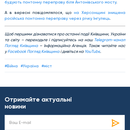
будують понтонну переправу біля Антонівського мосту
.
А в вересні повідомлялося, що
на Херсонщині знищена
російська понтонна переправу через річку Інгулець
.
Щоб першими дізнаватися про останні події Київщини, України
та світу – переходьте і підписуйтесь на наш
Telegram-канал
Погляд Київщина
– Інформаційна Агенція. Також читайте нас
у
Facebook Погляд Київщина
і дивіться на
YouTube
.
#Війна
#Україна
#міст
Отримайте актуальні
новини