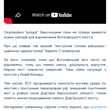
Окупаційна "влада" Херсонщини поки не планує вживати
нових заходів для відновлення Антонівського моста.
Про це заявив так званий "заступник голови військово-
цивільної адміністрації" Кирило Стремоусов.
За його словами, поки що Антонівський міст ніхто не
відновлює, тому що немає сенсу, доцільність відсутня.
Наразі міст повністю закритий. Така сама ситуація з
мостом у Новій Каховці.
Тим часом, ЗСУ продовжують наносити вогневі удари по
мостам і понтонним переправам рф. знищений понтонний
міст в районі села Дар’ївка Херсонської області, також
помітні значні пошкодження самого Дар’ївського мосту.
Нагадаємо, наприкінці серпня стало відомо, що
окупанти