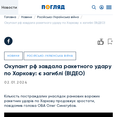
Новости
/
/
/
Головна
Новини
Російсько-Українська війна
Окупант рф завдала ракетного удару по Харкову: є загиблі (ВІДЕО)
НОВИНИ
РОСІЙСЬКО-УКРАЇНСЬКА ВІЙНА
Окупант рф завдала ракетного удару
по Харкову: є загиблі (ВІДЕО)
02.01.2024
Кількість постраждалих унаслідок ранкових ворожих
ракетних ударів по Харкову продовжує зростати,
повідомив голова ОВА Олег Синєгубов.