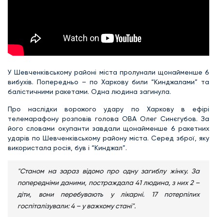
У Шевченківському районі міста пролунали щонайменше 6
вибухів. Попередньо – по Харкову били “Кинджалами” та
балістичними ракетами. Одна людина загинула.
Про наслідки ворожого удару по Харкову в ефірі
телемарафону розповів голова ОВА Олег Синєгубов. За
його словами окупанти завдали щонайменше 6 ракетних
ударів по Шевченківському району міста. Серед зброї, яку
використала росія, був і “Кинджал”.
"Станом на зараз відомо про одну загиблу жінку. За
попередніми даними, постраждала 41 людина, з них 2 –
діти, вони перебувають у лікарні. 17 потерпілих
госпіталізували: 4 – у важкому стані".