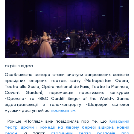
скрін з відео
Особливістю вечора стали виступи запрошених солістів
провідних оперних театрів світу (Metropolitan Opera,
Teatro alla Scala, Opéra national de Paris, Teatro la Monnaie,
Covent Garden), переможців престижних конкурсів
«Operalia» та «BBC Cardiff Singer of the World». Запис
відеотрансляції з гала-концерту «Шедеври світової
музики» доступний за
посиланням
.
Раніше «Погляд» вже повідомляв про те, що
Київський
театр драми і комедії на лівому березі відкрив новий
сезон
, а також
столичний театр розповів про