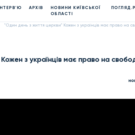
ІНТЕРВ'Ю
АРХІВ
НОВИНИ КИЇВСЬКОЇ
ПОГЛЯД.
ОБЛАСТІ
"Один день з життя церкви" Кожен з українців має право на св
 Кожен з українців має право на свобо
но