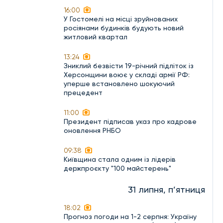
16:00
У Гостомелі на місці зруйнованих
росіянами будинків будують новий
житловий квартал
13:24
Зниклий безвісти 19-річний підліток із
Херсонщини воює у складі армії РФ:
уперше встановлено шокуючий
прецедент
11:00
Президент підписав указ про кадрове
оновлення РНБО
09:38
Київщина стала одним із лідерів
держпроєкту "100 майстерень"
31 липня, п’ятниця
18:02
Прогноз погоди на 1-2 серпня: Україну