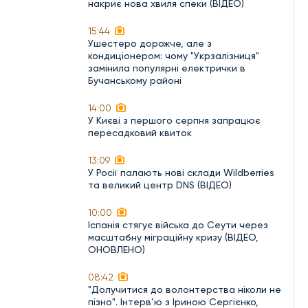
накриє нова хвиля спеки (ВІДЕО)
15:44
Ушестеро дорожче, але з
кондиціонером: чому "Укрзалізниця"
замінила популярні електрички в
Бучанському районі
14:00
У Києві з першого серпня запрацює
пересадковий квиток
13:09
У Росії палають нові склади Wildberries
та великий центр DNS (ВІДЕО)
10:00
Іспанія стягує війська до Сеути через
масштабну міграційну кризу (ВІДЕО,
ОНОВЛЕНО)
08:42
"Долучитися до волонтерства ніколи не
пізно". Інтерв’ю з Іриною Сергієнко,