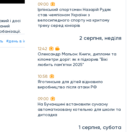
09:00
Ірпінський спортсмен Назарій Рудяк
став чемпіоном України з
велосипедного спорту на критому
жий і доcі
треку серед юніорів
каний
банізації.
2 серпня, неділя
ль
#день в історії
#Ворзель
12:42
Олександр Мальон: Книги, дипломи та
кілометри доріг: як я підкорив "Вікі
любить пам'ятки 2025"
10:58
Яготинське для дітей відновило
виробництво після атаки РФ
09:00
На Бучанщині встановили сучасну
автоматизовану котельню для школи та
дитсадка
1 серпня, субота