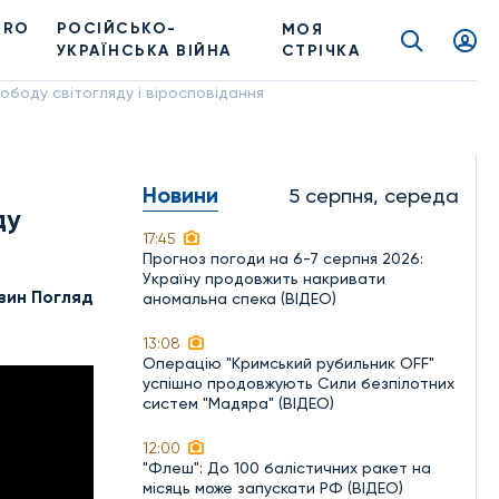
PRO
РОСІЙСЬКО-
МОЯ
УКРАЇНСЬКА ВІЙНА
СТРІЧКА
ободу світогляду і віросповідання
Новини
5 серпня, середа
ду
17:45
Прогноз погоди на 6-7 серпня 2026:
Україну продовжить накривати
вин Погляд
аномальна спека (ВІДЕО)
13:08
Операцію "Кримський рубильник OFF"
успішно продовжують Сили безпілотних
систем "Мадяра" (ВІДЕО)
12:00
"Флеш": До 100 балістичних ракет на
місяць може запускати РФ (ВІДЕО)