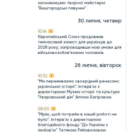
засновницею творчої майстерні
"Вишгородські павучки"
30 липня, четвер
10:14
Європейський Союз продовжив
тимчасовий захист для українців до
2028 року, запровадивши нові умови для
військовозобов'язаних чоловіків
28 липня, вівторок
10:32
"Ми переживаємо своєрідний ренесанс
української історії". Інтерв’ю з
директоркою Музею історії та культури
"Уваровський дім" Аллою Багіровою
08:00
"Мрію, щоб потреби в нашій роботі не
було". Інтерв’ю з директоркою
благодійного фонду "До України з
любов’ю" Тетяною Рябоволовою