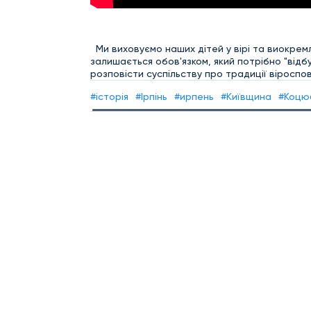
Ми виховуємо наших дітей у вірі та виокремл
залишається обов'язком, який потрібно "відб
розповісти суспільству про традиції віроспов
#історія
#Ірпінь
#ирпень
#Київщина
#Коцю