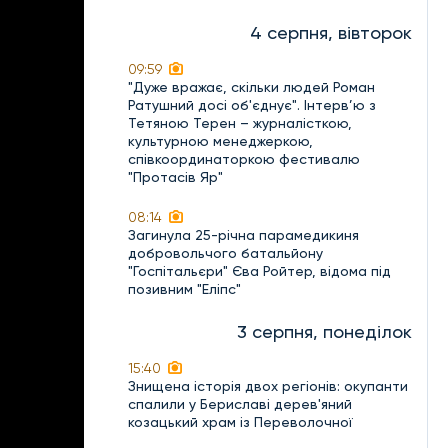
4 серпня, вівторок
09:59
"Дуже вражає, скільки людей Роман
Ратушний досі об'єднує". Інтерв’ю з
Тетяною Терен – журналісткою,
культурною менеджеркою,
співкоординаторкою фестивалю
"Протасів Яр"
08:14
Загинула 25-річна парамедикиня
добровольчого батальйону
"Госпітальєри" Єва Ройтер, відома під
позивним "Еліпс"
3 серпня, понеділок
15:40
Знищена історія двох регіонів: окупанти
спалили у Бериславі дерев'яний
козацький храм із Переволочної