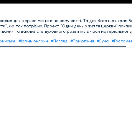
юємо для церкви місце в нашому житті. Та для багатьох храм Бо
ути", бо так потрібно. Проект "Один день з життя церкви" покли
ідання та важливість духовного розвитку в часи матеріальної ур
бинське
#Ірпінь онлайн
#Погляд
#Приірпіння
#Буча
#Гостоме