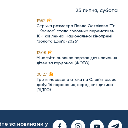
25 липня, субота
19:52
Стрічка режисера Павла Острікова "Ти
- Космос" стала головним переможцем
10-ї ювілейної Національної кінопремії
"Золота Дзиґа-2026"
12:08
Міносвіти оновило портал для навчання
дітей за кордоном (ФОТО)
08:27
Третя масована атака на Слов'янськ за
добу: 16 поранених, серед них дитина
(ВІДЕО)
йте за новинами у