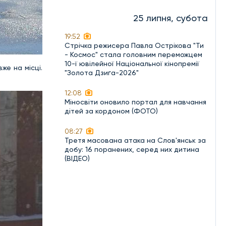
25 липня, субота
19:52
Стрічка режисера Павла Острікова "Ти
- Космос" стала головним переможцем
10-ї ювілейної Національної кінопремії
же на місці.
"Золота Дзиґа-2026"
12:08
Міносвіти оновило портал для навчання
дітей за кордоном (ФОТО)
08:27
Третя масована атака на Слов'янськ за
добу: 16 поранених, серед них дитина
(ВІДЕО)