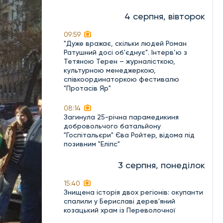
4 серпня, вівторок
09:59
"Дуже вражає, скільки людей Роман
Ратушний досі об'єднує". Інтерв’ю з
Тетяною Терен – журналісткою,
культурною менеджеркою,
співкоординаторкою фестивалю
"Протасів Яр"
08:14
Загинула 25-річна парамедикиня
добровольчого батальйону
"Госпітальєри" Єва Ройтер, відома під
позивним "Еліпс"
3 серпня, понеділок
15:40
Знищена історія двох регіонів: окупанти
спалили у Бериславі дерев'яний
козацький храм із Переволочної