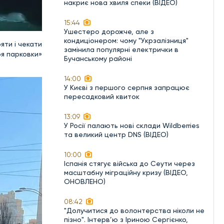
накриє нова хвиля спеки (ВІДЕО)
15:44
Ушестеро дорожче, але з
кондиціонером: чому "Укрзалізниця"
яти і чекати
замінила популярні електрички в
оя парковки»
Бучанському районі
14:00
У Києві з першого серпня запрацює
пересадковий квиток
13:09
У Росії палають нові склади Wildberries
та великий центр DNS (ВІДЕО)
10:00
Іспанія стягує війська до Сеути через
масштабну міграційну кризу (ВІДЕО,
ОНОВЛЕНО)
08:42
"Долучитися до волонтерства ніколи не
пізно". Інтерв’ю з Іриною Сергієнко,