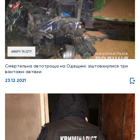
АВАРІЇ ТА ДТП
Смертельна автотроща на Одещині: зіштовхнулися три
вантажні автівки
23.12.2021