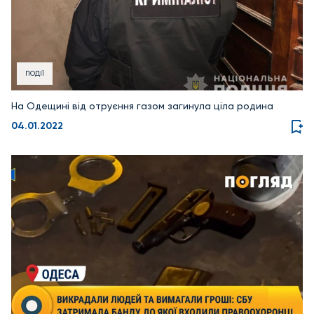
ПОДІЇ
На Одещині від отруєння газом загинула ціла родина
04.01.2022