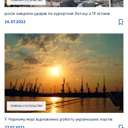
УКРАЇНА-СУСПІЛЬСТВО
росія завдала ударів по курортній Затоці з 13 літаків
26.07.2022
УКРАЇНА-СУСПІЛЬСТВО
У Чорному морі відновлено роботу українських портів
27.07.2022