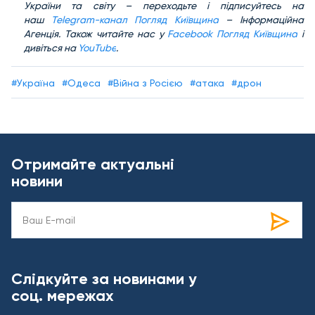
України та світу – переходьте і підписуйтесь на
наш
Telegram-канал Погляд Київщина
– Інформаційна
Агенція. Також читайте нас у
Facebook Погляд Київщина
і
дивіться на
YouTube
.
#Україна
#Одеса
#Війна з Росією
#атака
#дрон
Отримайте актуальні
новини
Слідкуйте за новинами у
соц. мережах