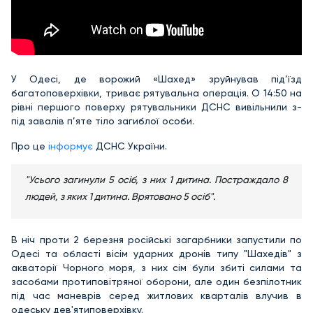
У Одесі, де ворожий «Шахед» зруйнував під’їзд
багатоповерхівки, триває рятувальна операція. О 14:50 на
рівні першого поверху рятувальники ДСНС вивільнили з-
під завалів п’яте тіло загиблої особи.
Про це
інформує
ДСНС України.
"Усього загинули 5 осіб, з них 1 дитина. Постраждало 8
людей, з яких 1 дитина. Врятовано 5 осіб".
В ніч проти 2 березня російські загарбники запустили по
Одесі та області вісім ударних дронів типу "Шахедів" з
акваторії Чорного моря, з них сім були збиті силами та
засобами протиповітряної оборони, але один безпілотник
під час маневрів серед житлових кварталів влучив в
одеську дев'ятиповерхівку.