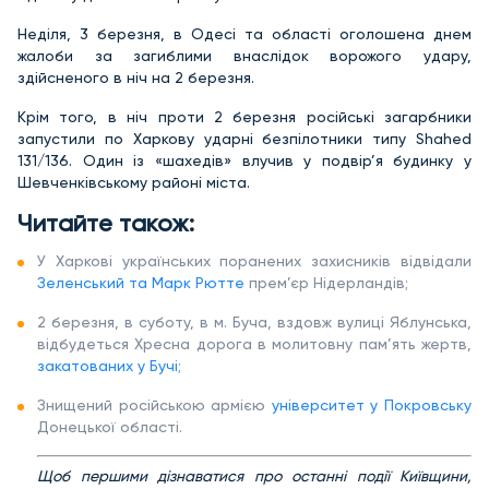
Неділя, 3 березня, в Одесі та області оголошена днем
жалоби за загиблими внаслідок ворожого удару,
здійсненого в ніч на 2 березня.
Крім того, в ніч проти 2 березня російські загарбники
запустили по Харкову ударні безпілотники типу Shahed
131/136. Один із «шахедів» влучив у подвір’я будинку у
Шевченківському районі міста.
Читайте також:
У Харкові українських поранених захисників відвідали
Зеленський та Марк Рютте
прем’єр Нідерландів;
2 березня, в суботу, в м. Буча, вздовж вулиці Яблунська,
відбудеться Хресна дорога в молитовну пам’ять жертв,
закатованих у Бучі
;
Знищений російською армією
університет у Покровську
Донецької області.
Щоб першими дізнаватися про останні події Київщини,