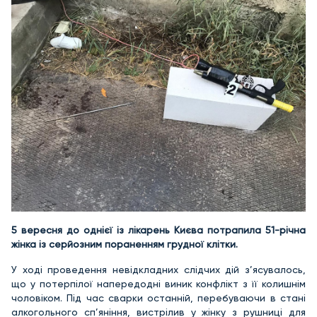
5 вересня до однієї із лікарень Києва потрапила 51-річна
жінка із серйозним пораненням грудної клітки.
У ході проведення невідкладних слідчих дій з’ясувалось,
що у потерпілої напередодні виник конфлікт з її колишнім
чоловіком. Під час сварки останній, перебуваючи в стані
алкогольного сп’яніння, вистрілив у жінку з рушниці для