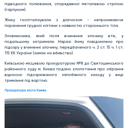
підводного полювання, спорядженої металевою стрілою
(гарпуном).
Жінку госпіталізували з діагнозом - непроникаюче
поранення грудної клітини з наявністю стороннього тіла.
Зловмисника, який після вчинення злочину втік, у
подальшому затримали. Наразі йому повідомлено про
підозру у вчиненні злочину, передбаченого ч. 2 ст. 15 ч. 1 ст.
115 КК України (замах на вбивство).
Київською місцевою прокуратурою №8 до Святошинського
районного суду м. Києва подано клопотання про обрання
відносно підозрюваного запобіжного заходу у виді
тримання під вартою.
Прокуратура міста Києва