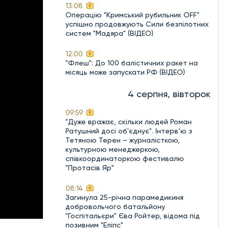
13:08
Операцію "Кримський рубильник OFF"
успішно продовжують Сили безпілотних
систем "Мадяра" (ВІДЕО)
12:00
"Флеш": До 100 балістичних ракет на
місяць може запускати РФ (ВІДЕО)
4 серпня, вівторок
09:59
"Дуже вражає, скільки людей Роман
Ратушний досі об'єднує". Інтерв’ю з
Тетяною Терен – журналісткою,
культурною менеджеркою,
співкоординаторкою фестивалю
"Протасів Яр"
08:14
Загинула 25-річна парамедикиня
добровольчого батальйону
"Госпітальєри" Єва Ройтер, відома під
позивним "Еліпс"