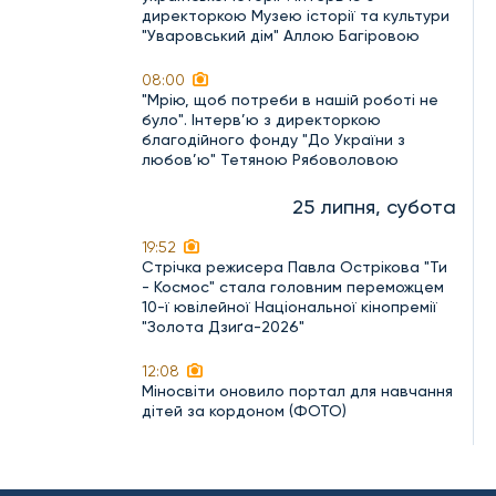
директоркою Музею історії та культури
"Уваровський дім" Аллою Багіровою
08:00
"Мрію, щоб потреби в нашій роботі не
було". Інтерв’ю з директоркою
благодійного фонду "До України з
любов’ю" Тетяною Рябоволовою
25 липня, субота
19:52
Стрічка режисера Павла Острікова "Ти
- Космос" стала головним переможцем
10-ї ювілейної Національної кінопремії
"Золота Дзиґа-2026"
12:08
Міносвіти оновило портал для навчання
дітей за кордоном (ФОТО)