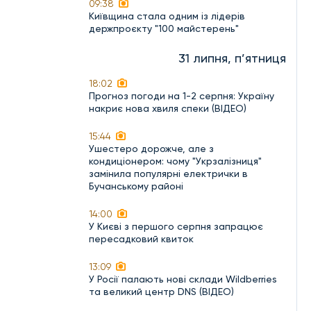
09:38
Київщина стала одним із лідерів
держпроєкту "100 майстерень"
31 липня, п’ятниця
18:02
Прогноз погоди на 1-2 серпня: Україну
накриє нова хвиля спеки (ВІДЕО)
15:44
Ушестеро дорожче, але з
кондиціонером: чому "Укрзалізниця"
замінила популярні електрички в
Бучанському районі
14:00
У Києві з першого серпня запрацює
пересадковий квиток
13:09
У Росії палають нові склади Wildberries
та великий центр DNS (ВІДЕО)