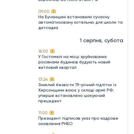
09:00
На Бучанщині встановили сучасну
автоматизовану котельню для школи та
дитсадка
1 серпня, субота
16:00
У Гостомелі на місці зруйнованих
росіянами будинків будують новий
житловий квартал
13:24
Зниклий безвісти 19-річний підліток із
Херсонщини воює у складі армії РФ:
уперше встановлено шокуючий
прецедент
11:00
Президент підписав указ про кадрове
оновлення РНБО