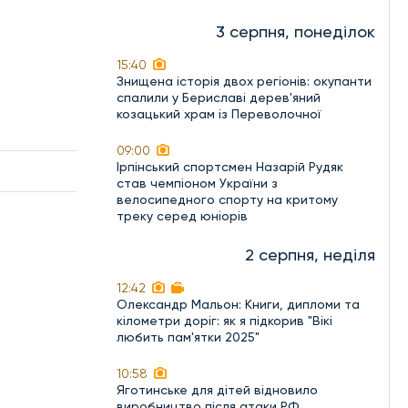
3 серпня, понеділок
15:40
Знищена історія двох регіонів: окупанти
спалили у Бериславі дерев'яний
козацький храм із Переволочної
09:00
Ірпінський спортсмен Назарій Рудяк
став чемпіоном України з
велосипедного спорту на критому
треку серед юніорів
2 серпня, неділя
12:42
Олександр Мальон: Книги, дипломи та
кілометри доріг: як я підкорив "Вікі
любить пам'ятки 2025"
10:58
Яготинське для дітей відновило
виробництво після атаки РФ