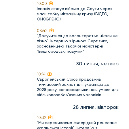
10:00
Іспанія стягує війська до Сеути через
масштабну міграційну кризу (ВІДЕО,
ОНОВЛЕНО)
08:42
"Долучитися до волонтерства ніколи не
пізно". Інтерв’ю з Іриною Сергієнко,
засновницею творчої майстерні
"Вишгородські павучки"
30 липня, четвер
10:14
Європейський Союз продовжив
тимчасовий захист для українців до
2028 року, запровадивши нові умови для
військовозобов'язаних чоловіків
28 липня, вівторок
10:32
"Ми переживаємо своєрідний ренесанс
української історії". Інтерв’ю з