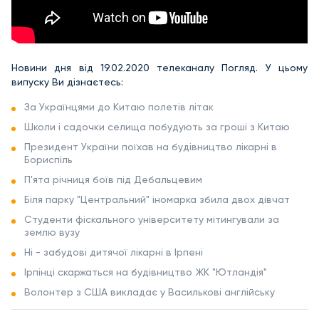
Новини дня від 19.02.2020 телеканалу Погляд. У цьому
випуску Ви дізнаєтесь:
За Українцями до Китаю полетів літак
Школи і садочки селища побудують за гроші з Китаю
Президент України поїхав на будівництво лікарні в
Бориспіль
П'ята річниця боїв під Дебальцевим
Біля парку "Центральний" іномарка збила двох дівчат
Студенти фіскального університету мітингували за
землю вузу
Ні - забудові дитячої лікарні в Ірпені
Ірпінці скаржаться на будівництво ЖК "Ютландія"
Волонтер з США викладає у Василькові англійську