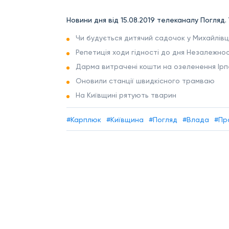
Новини дня від 15.08.2019 телеканалу Погляд.
Чи будується дитячий садочок у Михайлівці
Репетиція ходи гідності до дня Незалежнос
Дарма витрачені кошти на озеленення Ірп
Оновили станції швидкісного трамваю
На Київщині рятують тварин
#Карплюк
#Київщина
#Погляд
#Влада
#Пр