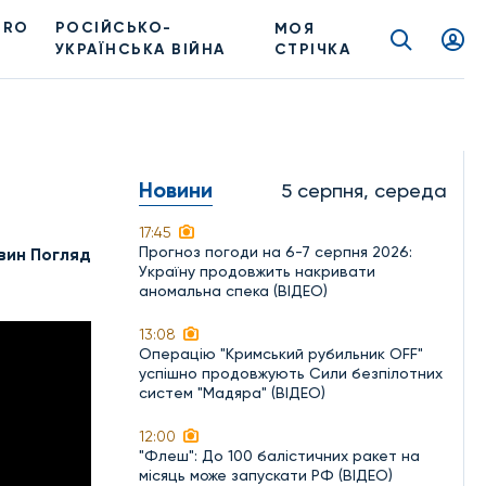
PRO
РОСІЙСЬКО-
МОЯ
УКРАЇНСЬКА ВІЙНА
СТРІЧКА
Новини
5 серпня, середа
17:45
Прогноз погоди на 6-7 серпня 2026:
вин Погляд
Україну продовжить накривати
аномальна спека (ВІДЕО)
13:08
Операцію "Кримський рубильник OFF"
успішно продовжують Сили безпілотних
систем "Мадяра" (ВІДЕО)
12:00
"Флеш": До 100 балістичних ракет на
місяць може запускати РФ (ВІДЕО)