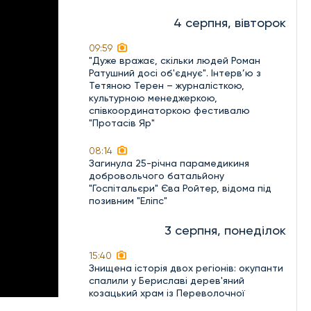
4 серпня, вівторок
09:59
"Дуже вражає, скільки людей Роман
Ратушний досі об'єднує". Інтерв’ю з
Тетяною Терен – журналісткою,
культурною менеджеркою,
співкоординаторкою фестивалю
"Протасів Яр"
08:14
Загинула 25-річна парамедикиня
добровольчого батальйону
"Госпітальєри" Єва Ройтер, відома під
позивним "Еліпс"
3 серпня, понеділок
15:40
Знищена історія двох регіонів: окупанти
спалили у Бериславі дерев'яний
козацький храм із Переволочної