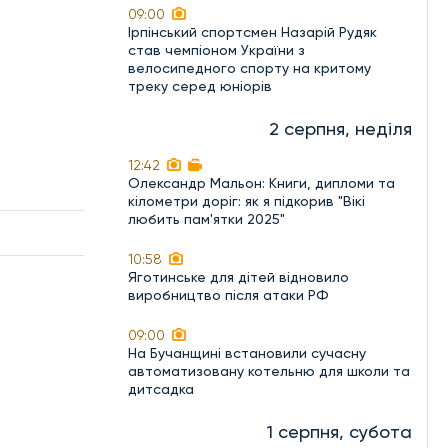
09:00
Ірпінський спортсмен Назарій Рудяк
став чемпіоном України з
велосипедного спорту на критому
треку серед юніорів
2 серпня, неділя
12:42
Олександр Мальон: Книги, дипломи та
кілометри доріг: як я підкорив "Вікі
любить пам'ятки 2025"
10:58
Яготинське для дітей відновило
виробництво після атаки РФ
09:00
На Бучанщині встановили сучасну
автоматизовану котельню для школи та
дитсадка
1 серпня, субота