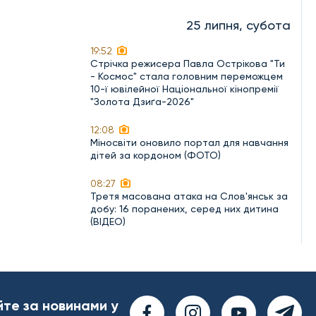
25 липня, субота
19:52
Стрічка режисера Павла Острікова "Ти
- Космос" стала головним переможцем
10-ї ювілейної Національної кінопремії
"Золота Дзиґа-2026"
12:08
Міносвіти оновило портал для навчання
дітей за кордоном (ФОТО)
08:27
Третя масована атака на Слов'янськ за
добу: 16 поранених, серед них дитина
(ВІДЕО)
йте за новинами у