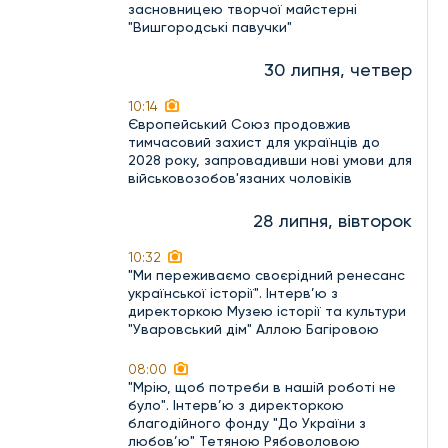
засновницею творчої майстерні
"Вишгородські павучки"
30 липня, четвер
10:14
Європейський Союз продовжив
тимчасовий захист для українців до
2028 року, запровадивши нові умови для
військовозобов'язаних чоловіків
28 липня, вівторок
10:32
"Ми переживаємо своєрідний ренесанс
української історії". Інтерв’ю з
директоркою Музею історії та культури
"Уваровський дім" Аллою Багіровою
08:00
"Мрію, щоб потреби в нашій роботі не
було". Інтерв’ю з директоркою
благодійного фонду "До України з
любов’ю" Тетяною Рябоволовою