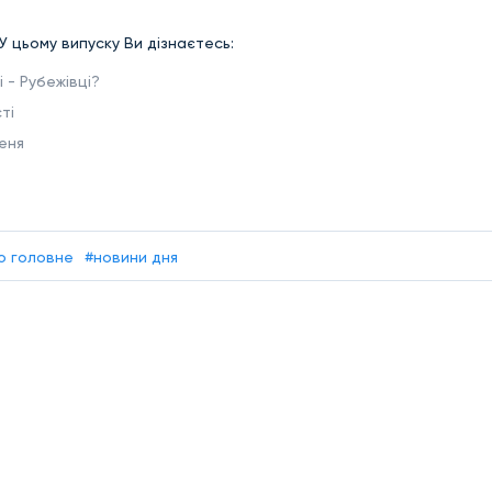
 У цьому випуску Ви дізнаєтесь:
 - Рубежівці?
ті
еня
о головне
#новини дня