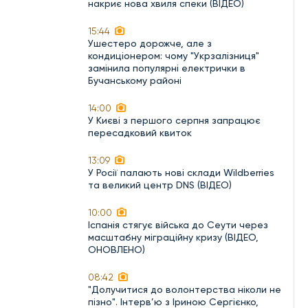
накриє нова хвиля спеки (ВІДЕО)
15:44
Ушестеро дорожче, але з
кондиціонером: чому "Укрзалізниця"
замінила популярні електрички в
Бучанському районі
14:00
У Києві з першого серпня запрацює
пересадковий квиток
13:09
У Росії палають нові склади Wildberries
та великий центр DNS (ВІДЕО)
10:00
Іспанія стягує війська до Сеути через
масштабну міграційну кризу (ВІДЕО,
ОНОВЛЕНО)
08:42
"Долучитися до волонтерства ніколи не
пізно". Інтерв’ю з Іриною Сергієнко,