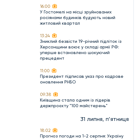
16:00
У Гостомелі на місці зруйнованих
росіянами будинків будують новий
житловий квартал
13:24
Зниклий безвісти 19-річний підліток із
Херсонщини воює у складі армії РФ:
уперше встановлено шокуючий
прецедент
11:00
Президент підписав указ про кадрове
оновлення РНБО
09:38
Київщина стала одним із лідерів
держпроєкту "100 майстерень"
31 липня, п’ятниця
18:02
Прогноз погоди на 1-2 серпня: Україну