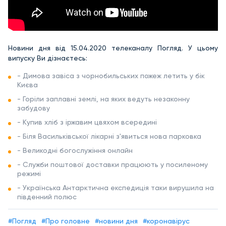
Новини дня від 15.04.2020 телеканалу Погляд. У цьому
випуску Ви дізнаєтесь:
- Димова завіса з чорнобильських пожеж летить у бік
Києва
- Горіли заплавні землі, на яких ведуть незаконну
забудову
- Купив хліб з іржавим цвяхом всередині
- Біля Васильківської лікарні з'явиться нова парковка
- Великодні богослужіння онлайн
- Служби поштової доставки працюють у посиленому
режимі
- Українська Антарктична експедиція таки вирушила на
південний полюс
#Погляд
#Про головне
#новини дня
#коронавірус