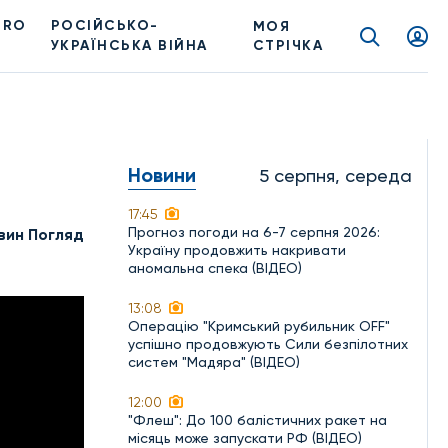
PRO
РОСІЙСЬКО-
МОЯ
УКРАЇНСЬКА ВІЙНА
СТРІЧКА
Новини
5 серпня, середа
17:45
Прогноз погоди на 6-7 серпня 2026:
вин Погляд
Україну продовжить накривати
аномальна спека (ВІДЕО)
13:08
Операцію "Кримський рубильник OFF"
успішно продовжують Сили безпілотних
систем "Мадяра" (ВІДЕО)
12:00
"Флеш": До 100 балістичних ракет на
місяць може запускати РФ (ВІДЕО)