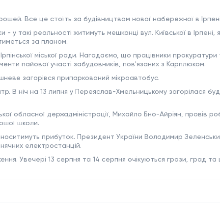
ошей. Все це стоїть за будівництвом нової набережної в Ірпені
и - у такі реальності житимуть мешканці вул. Київської в Ірпені,
тиметься за планом.
рпінської міської ради. Нагадаємо, що працівники прокуратури т
кументи пайової участі забудовників, пов'язаних з Карплюком.
 Вишневе загорівся припаркований мікроавтобус.
атр. В ніч на 13 липня у Переяслав-Хмельницькому загорілася буд
ької обласної держадміністрації, Михайло Бно-Айріян, провів р
ршої школи.
приноситимуть прибуток. Президент України Володимир Зеленськ
нячних електростанцій.
я. Увечері 13 серпня та 14 серпня очікуються грози, град та 