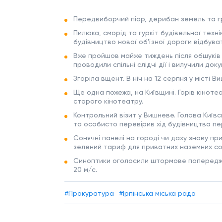
Передвиборчий піар, дерибан земель та гр
Пилюка, сморід та гуркіт будівельної технік
будівництво нової об'їзної дороги відбува
Вже пройшов майже тиждень після обшуків І
проводили спільні слідчі дії і вилучили до
Згоріла вщент. В ніч на 12 серпня у місті
Ще одна пожежа, на Київщині. Горів кіноте
старого кінотеатру.
Контрольний візит у Вишневе. Голова Київс
та особисто перевірив хід будівництва пе
Сонячні панелі на городі чи даху знову 
зелений тариф для приватних наземних со
Синоптики оголосили штормове попередженн
20 м/с.
#Прокуратура
#Ірпінська міська рада