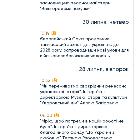
засновницею творчої майстерні
"Вишгородські павучки"
30 липня, четвер
10:14
Європейський Союз продовжив
тимчасовий захист для українців до
2028 року, запровадивши нові умови для
військовозобов'язаних чоловіків
28 липня, вівторок
10:32
"Ми переживаємо своєрідний ренесанс
української історії". Інтерв’ю з
директоркою Музею історії та культури
"Уваровський дім" Аллою Багіровою
08:00
"Мрію, щоб потреби в нашій роботі не
було". Інтерв’ю з директоркою
благодійного фонду "До України з
любов’ю" Тетяною Рябоволовою