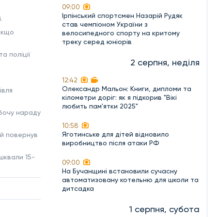
09:00
Ірпінський спортсмен Назарій Рудяк
.
став чемпіоном України з
 якщо
велосипедного спорту на критому
треку серед юніорів
а поліції
2 серпня, неділя
12:42
Олександр Мальон: Книги, дипломи та
івля
кілометри доріг: як я підкорив "Вікі
любить пам'ятки 2025"
обочу нараду
10:58
Яготинське для дітей відновило
ий повернув
виробництво після атаки РФ
шквали 15-
09:00
На Бучанщині встановили сучасну
автоматизовану котельню для школи та
дитсадка
1 серпня, субота