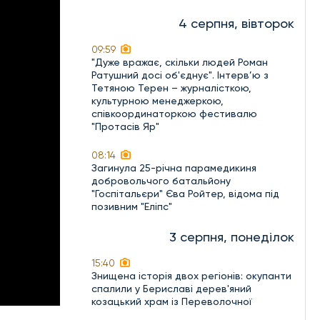
4 серпня, вівторок
09:59
"Дуже вражає, скільки людей Роман
Ратушний досі об'єднує". Інтерв’ю з
Тетяною Терен – журналісткою,
культурною менеджеркою,
співкоординаторкою фестивалю
"Протасів Яр"
08:14
Загинула 25-річна парамедикиня
добровольчого батальйону
"Госпітальєри" Єва Ройтер, відома під
позивним "Еліпс"
3 серпня, понеділок
15:40
Знищена історія двох регіонів: окупанти
спалили у Бериславі дерев'яний
козацький храм із Переволочної