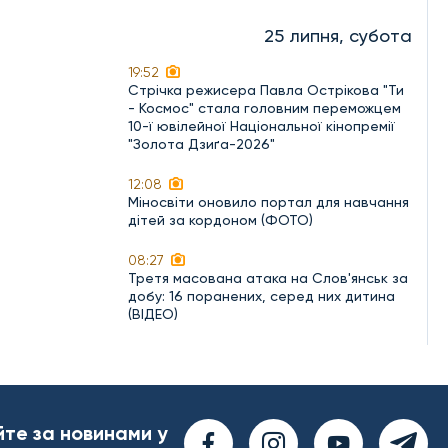
25 липня, субота
19:52
Стрічка режисера Павла Острікова "Ти
- Космос" стала головним переможцем
10-ї ювілейної Національної кінопремії
"Золота Дзиґа-2026"
12:08
Міносвіти оновило портал для навчання
дітей за кордоном (ФОТО)
08:27
Третя масована атака на Слов'янськ за
добу: 16 поранених, серед них дитина
(ВІДЕО)
йте за новинами у