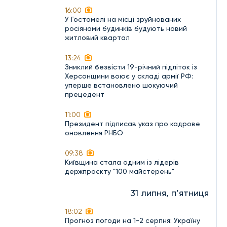
16:00
У Гостомелі на місці зруйнованих
росіянами будинків будують новий
житловий квартал
13:24
Зниклий безвісти 19-річний підліток із
Херсонщини воює у складі армії РФ:
уперше встановлено шокуючий
прецедент
11:00
Президент підписав указ про кадрове
оновлення РНБО
09:38
Київщина стала одним із лідерів
держпроєкту "100 майстерень"
31 липня, п’ятниця
18:02
Прогноз погоди на 1-2 серпня: Україну