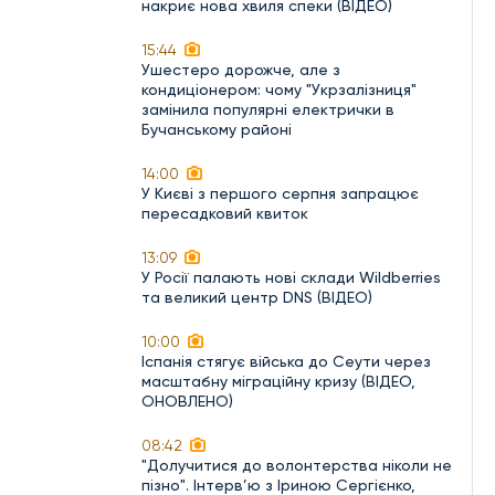
накриє нова хвиля спеки (ВІДЕО)
15:44
Ушестеро дорожче, але з
кондиціонером: чому "Укрзалізниця"
замінила популярні електрички в
Бучанському районі
14:00
У Києві з першого серпня запрацює
пересадковий квиток
13:09
У Росії палають нові склади Wildberries
та великий центр DNS (ВІДЕО)
10:00
Іспанія стягує війська до Сеути через
масштабну міграційну кризу (ВІДЕО,
ОНОВЛЕНО)
08:42
"Долучитися до волонтерства ніколи не
пізно". Інтерв’ю з Іриною Сергієнко,