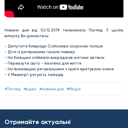
Новини дня від 02.12.2019 телеканалу Погляд. У цьому
випуску Ви дізнаєтесь:
- Депутата Київради Соболева охороняє поліція
- Діти із рятівниками гасили пожежу
- На Київщині спіймали викрадачів елітних автівок
- Перевзуте авто - безпека для життя
- На Іванківщині рятувальники з криги врятували оленя
- У Межигір'ї рятують лебедів
#Погляд
#відео
#новини дня
#Медіа
Отримайте актуальні