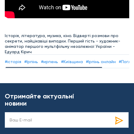
Історія, література, музика, кіно. Відверті розмови про
секрети, найцікавіші випадки. Перший гість - художник-
аніматор першого мультфільму незалежної України -
Едуард Кірич
#історія
#Ірпінь
#ирпень
#Київщина
#Ірпінь онлайн
#Погля
Отримайте актуальні
новини