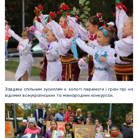
Завдяки спільним зусиллям є золоті перемоги і гран-прі на
відомих всеукраїнських та міжнародних конкурсах.