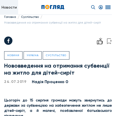
Новости
/
/
Головна
Суспільство
Нововведення на отримання субвенції на житло для дітей-сиріт
НОВИНИ
УКРАЇНА
СУСПІЛЬСТВО
Нововведення на отримання субвенції
на житло для дітей-сиріт
Надiя Проценко 0
24.07.2019
Цьогоріч до 15 серпня громади можуть звернутись до
держави за субвенцією на забезпечення житлом не лише
дітей-сиріт, а й малечі, позбавленої батьківського
піклування.