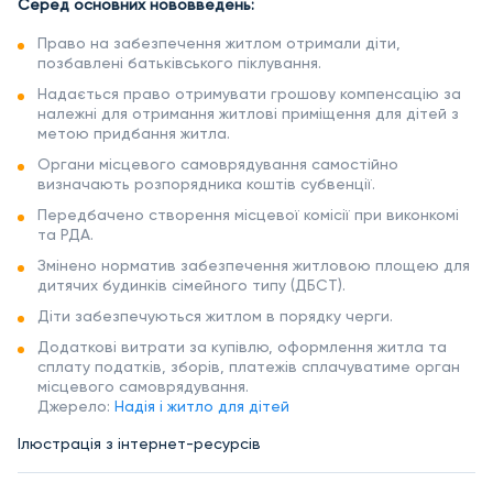
Серед основних нововведень:
Право на забезпечення житлом отримали діти,
позбавлені батьківського піклування.
Надається право отримувати грошову компенсацію за
належні для отримання житлові приміщення для дітей з
метою придбання житла.
Органи місцевого самоврядування самостійно
визначають розпорядника коштів субвенції.
Передбачено створення місцевої комісії при виконкомі
та РДА.
Змінено норматив забезпечення житловою площею для
дитячих будинків сімейного типу (ДБСТ).
Діти забезпечуються житлом в порядку черги.
Додаткові витрати за купівлю, оформлення житла та
сплату податків, зборів, платежів сплачуватиме орган
місцевого самоврядування.
Джерело:
Надія і житло для дітей
Ілюстрація з інтернет-ресурсів