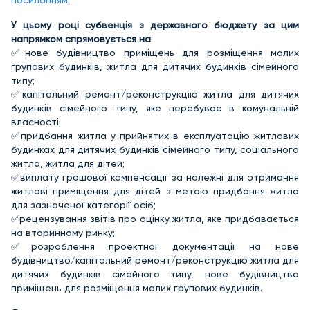
посиланням
.
У цьому році субвенція з державного бюджету за цим
напрямком спрямовується на
:
✅нове будівництво приміщень для розміщення малих
групових будинків, житла для дитячих будинків сімейного
типу;
✅капітальний ремонт/реконструкцію житла для дитячих
будинків сімейного типу, яке перебуває в комунальній
власності;
✅придбання житла у прийнятих в експлуатацію житлових
будинках для дитячих будинків сімейного типу, соціального
житла, житла для дітей;
✅виплату грошової компенсації за належні для отримання
житлові приміщення для дітей з метою придбання житла
для зазначеної категорії осіб;
✅рецензування звітів про оцінку житла, яке придбавається
на вторинному ринку;
✅розроблення проектної документації на нове
будівництво/капітальний ремонт/реконструкцію житла для
дитячих будинків сімейного типу, нове будівництво
приміщень для розміщення малих групових будинків.