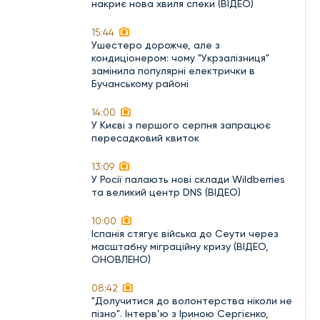
накриє нова хвиля спеки (ВІДЕО)
15:44
Ушестеро дорожче, але з
кондиціонером: чому "Укрзалізниця"
замінила популярні електрички в
Бучанському районі
14:00
У Києві з першого серпня запрацює
пересадковий квиток
13:09
У Росії палають нові склади Wildberries
та великий центр DNS (ВІДЕО)
10:00
Іспанія стягує війська до Сеути через
масштабну міграційну кризу (ВІДЕО,
ОНОВЛЕНО)
08:42
"Долучитися до волонтерства ніколи не
пізно". Інтерв’ю з Іриною Сергієнко,