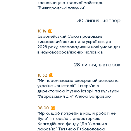
засновницею творчої майстерні
"Вишгородські павучки"
30 липня, четвер
10:14
Європейський Союз продовжив
тимчасовий захист для українців до
2028 року, запровадивши нові умови для
військовозобов'язаних чоловіків
28 липня, вівторок
10:32
"Ми переживаємо своєрідний ренесанс
української історії". Інтерв’ю з
директоркою Музею історії та культури
"Уваровський дім" Аллою Багіровою
08:00
"Мрію, щоб потреби в нашій роботі не
було". Інтерв’ю з директоркою
благодійного фонду "До України з
любов’ю" Тетяною Рябоволовою