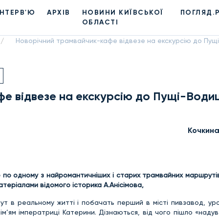
ІНТЕРВ'Ю
АРХІВ
НОВИНИ КИЇВСЬКОЇ
ПОГЛЯД.
ОБЛАСТІ
Новорічний трамвайчик-кафе відвезе на екскурсію до Пущі
/
е відвезе на екскурсію до Пущі-Водиц
Кочкин
 по одному з найромантичніших і старих трамвайних маршруті
теріалами відомого історика А.Анісімова,
тут в реальному житті і побачать перший в місті пивзавод, у
з ім’ям імператриці Катерини. Дізнаються, від чого пішло «наду