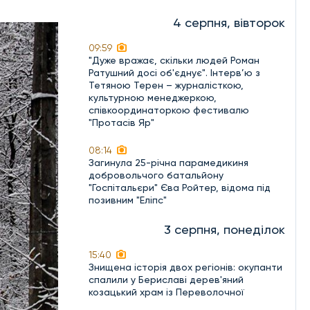
4 серпня, вівторок
09:59
"Дуже вражає, скільки людей Роман
Ратушний досі об'єднує". Інтерв’ю з
Тетяною Терен – журналісткою,
культурною менеджеркою,
співкоординаторкою фестивалю
"Протасів Яр"
08:14
Загинула 25-річна парамедикиня
добровольчого батальйону
"Госпітальєри" Єва Ройтер, відома під
позивним "Еліпс"
3 серпня, понеділок
15:40
Знищена історія двох регіонів: окупанти
спалили у Бериславі дерев'яний
козацький храм із Переволочної