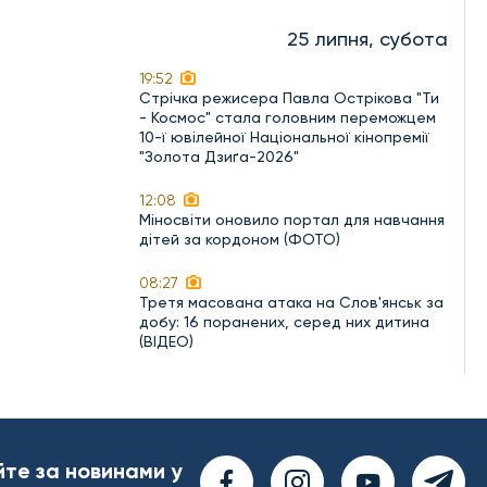
25 липня, субота
19:52
Стрічка режисера Павла Острікова "Ти
- Космос" стала головним переможцем
10-ї ювілейної Національної кінопремії
"Золота Дзиґа-2026"
12:08
Міносвіти оновило портал для навчання
дітей за кордоном (ФОТО)
08:27
Третя масована атака на Слов'янськ за
добу: 16 поранених, серед них дитина
(ВІДЕО)
йте за новинами у