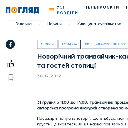
УСІ
ТЕЛЕПРОЄКТИ
РОЗДІЛИ
Головна
Новини
Київщина-суспільство
/
/
АНОНСИ
КУЛЬТУРА
КИЇВЩИНА-СУСПІЛЬСТВО
Новорічний трамвайчик-каф
та гостей столиці
30.12.2019
31 грудня з 11:00 до 14:00,
трамвайчик проїде
авторська програма екскурсії створена за ма
Пасажири почують історії, що відбувалися 
грусть і дізнаєтеся, як ця назва пов’язана 