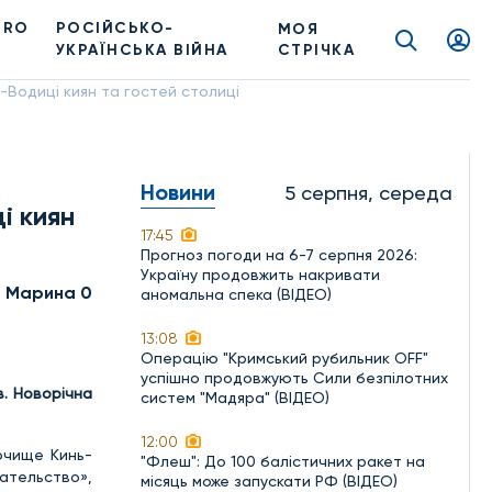
PRO
РОСІЙСЬКО-
МОЯ
УКРАЇНСЬКА ВІЙНА
СТРІЧКА
-Водиці киян та гостей столиці
Новини
5 серпня, середа
і киян
17:45
Прогноз погоди на 6-7 серпня 2026:
Україну продовжить накривати
а Марина 0
аномальна спека (ВІДЕО)
13:08
Операцію "Кримський рубильник OFF"
успішно продовжують Сили безпілотних
в.
Новорічна
систем "Мадяра" (ВІДЕО)
12:00
рочище Кинь-
"Флеш": До 100 балістичних ракет на
вательство»,
місяць може запускати РФ (ВІДЕО)