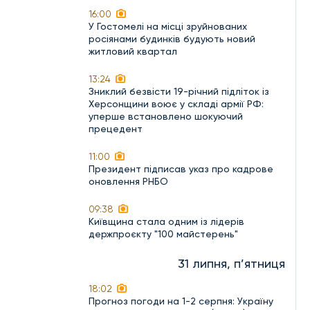
16:00
У Гостомелі на місці зруйнованих
росіянами будинків будують новий
житловий квартал
13:24
Зниклий безвісти 19-річний підліток із
Херсонщини воює у складі армії РФ:
уперше встановлено шокуючий
прецедент
11:00
Президент підписав указ про кадрове
оновлення РНБО
09:38
Київщина стала одним із лідерів
держпроєкту "100 майстерень"
31 липня, п’ятниця
18:02
Прогноз погоди на 1-2 серпня: Україну