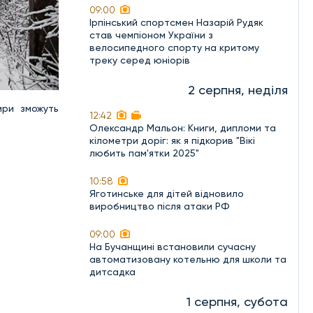
09:00
Ірпінський спортсмен Назарій Рудяк
став чемпіоном України з
велосипедного спорту на критому
треку серед юніорів
2 серпня, неділя
ири зможуть
12:42
Олександр Мальон: Книги, дипломи та
кілометри доріг: як я підкорив "Вікі
любить пам'ятки 2025"
10:58
Яготинське для дітей відновило
виробництво після атаки РФ
09:00
На Бучанщині встановили сучасну
автоматизовану котельню для школи та
дитсадка
1 серпня, субота