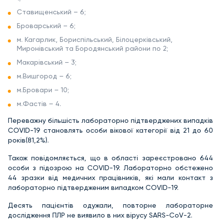
Ставищенський – 6;
Броварський – 6;
м. Кагарлик, Бориспільський, Білоцерківський,
Миронівський та Бородянський райони по 2;
Макарівський – 3;
м.Вишгород – 6;
м.Бровари – 10;
м.Фастів – 4.
Переважну більшість лабораторно підтверджених випадків
COVID-19 становлять особи вікової категорії від 21 до 60
років(81,2%).
Також повідомляється, що в області зареєстровано 644
особи з підозрою на COVID-19. Лабораторно обстежено
44 зразки від медичних працівників, які мали контакт з
лабораторно підтвердженим випадком COVID-19.
Десять пацієнтів одужали, повторне лабораторне
дослідження ПЛР не виявило в них вірусу SARS-CoV-2.