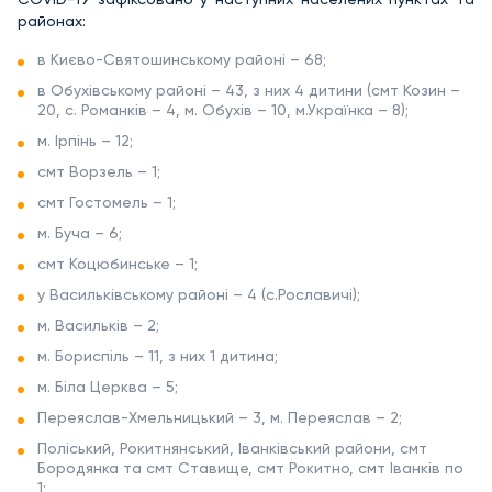
районах:
в Києво-Святошинському районі – 68;
в Обухівському районі – 43, з них 4 дитини (смт Козин –
20, с. Романків – 4, м. Обухів – 10, м.Українка – 8);
м. Ірпінь – 12;
смт Ворзель – 1;
смт Гостомель – 1;
м. Буча – 6;
смт Коцюбинське – 1;
у Васильківському районі – 4 (с.Рославичі);
м. Васильків – 2;
м. Бориспіль – 11, з них 1 дитина;
м. Біла Церква – 5;
Переяслав-Хмельницький – 3, м. Переяслав – 2;
Поліський, Рокитнянський, Іванківський райони, смт
Бородянка та смт Ставище, смт Рокитно, смт Іванків по
1;