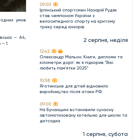
09:00
Ірпінський спортсмен Назарій Рудяк
став чемпіоном України з
годних умов
велосипедного спорту на критому
треку серед юніорів
вська – 64,
2 серпня, неділя
– 1.
12:42
Олександр Мальон: Книги, дипломи та
кілометри доріг: як я підкорив "Вікі
любить пам'ятки 2025"
10:58
Яготинське для дітей відновило
виробництво після атаки РФ
09:00
На Бучанщині встановили сучасну
автоматизовану котельню для школи та
дитсадка
1 серпня, субота