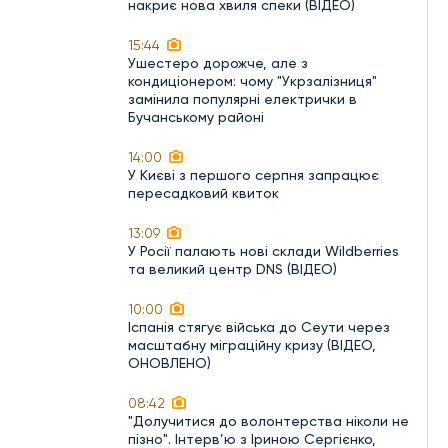
накриє нова хвиля спеки (ВІДЕО)
15:44
Ушестеро дорожче, але з
кондиціонером: чому "Укрзалізниця"
замінила популярні електрички в
Бучанському районі
14:00
У Києві з першого серпня запрацює
пересадковий квиток
13:09
У Росії палають нові склади Wildberries
та великий центр DNS (ВІДЕО)
10:00
Іспанія стягує війська до Сеути через
масштабну міграційну кризу (ВІДЕО,
ОНОВЛЕНО)
08:42
"Долучитися до волонтерства ніколи не
пізно". Інтерв’ю з Іриною Сергієнко,