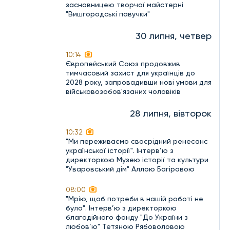
засновницею творчої майстерні
"Вишгородські павучки"
30 липня, четвер
10:14
Європейський Союз продовжив
тимчасовий захист для українців до
2028 року, запровадивши нові умови для
військовозобов'язаних чоловіків
28 липня, вівторок
10:32
"Ми переживаємо своєрідний ренесанс
української історії". Інтерв’ю з
директоркою Музею історії та культури
"Уваровський дім" Аллою Багіровою
08:00
"Мрію, щоб потреби в нашій роботі не
було". Інтерв’ю з директоркою
благодійного фонду "До України з
любов’ю" Тетяною Рябоволовою