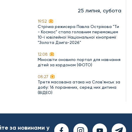
25 липня, субота
19:52
Стрічка режисера Павла Острікова "Ти
- Космос" стала головним переможцем
10-ї ювілейної Національної кінопремії
"Золота Дзиґа-2026"
12:08
Міносвіти оновило портал для навчання
дітей за кордоном (ФОТО)
08:27
Третя масована атака на Слов'янськ за
добу: 16 поранених, серед них дитина
(ВІДЕО)
йте за новинами у