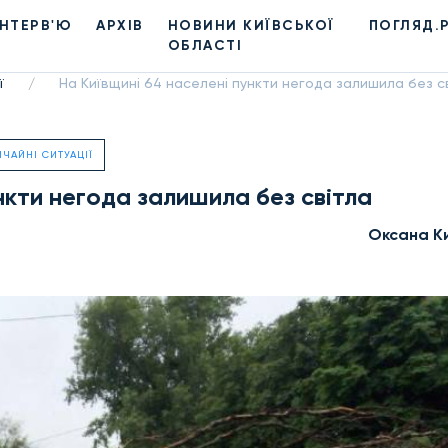
ІНТЕРВ'Ю
АРХІВ
НОВИНИ КИЇВСЬКОЇ
ПОГЛЯД.
ОБЛАСТІ
ї
На Київщині 64 населені пункти негода залишила без с
/
ЧАЙНІ СИТУАЦІЇ
нкти негода залишила без світла
Оксана К