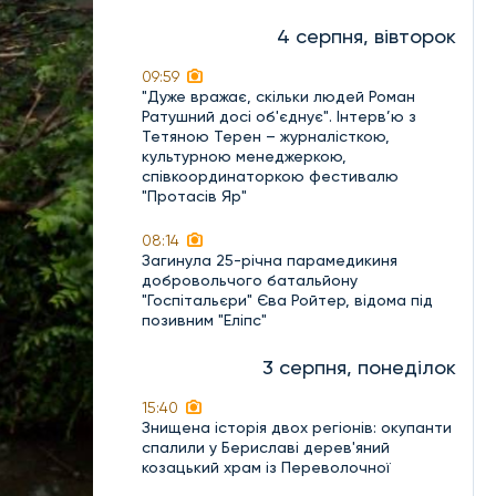
4 серпня, вівторок
09:59
"Дуже вражає, скільки людей Роман
Ратушний досі об'єднує". Інтерв’ю з
Тетяною Терен – журналісткою,
культурною менеджеркою,
співкоординаторкою фестивалю
"Протасів Яр"
08:14
Загинула 25-річна парамедикиня
добровольчого батальйону
"Госпітальєри" Єва Ройтер, відома під
позивним "Еліпс"
3 серпня, понеділок
15:40
Знищена історія двох регіонів: окупанти
спалили у Бериславі дерев'яний
козацький храм із Переволочної