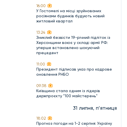
16:00
У Гостомелі на місці зруйнованих
росіянами будинків будують новий
житловий квартал
13:24
Зниклий безвісти 19-річний підліток із
Херсонщини воює у складі армії РФ:
уперше встановлено шокуючий
прецедент
11:00
Президент підписав указ про кадрове
оновлення РНБО
09:38
Київщина стала одним із лідерів
держпроєкту "100 майстерень"
31 липня, п’ятниця
18:02
Прогноз погоди на 1-2 серпня: Україну