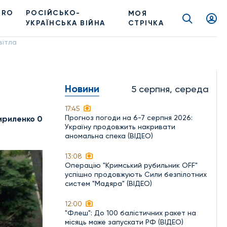
PRO
РОСІЙСЬКО-
МОЯ
УКРАЇНСЬКА ВІЙНА
СТРІЧКА
вітла
Новини
5 серпня, середа
17:45
Прогноз погоди на 6-7 серпня 2026:
ириленко 0
Україну продовжить накривати
аномальна спека (ВІДЕО)
13:08
Операцію "Кримський рубильник OFF"
успішно продовжують Сили безпілотних
систем "Мадяра" (ВІДЕО)
12:00
"Флеш": До 100 балістичних ракет на
місяць може запускати РФ (ВІДЕО)