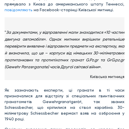
прямувало з Києва до американського штату Теннессі,
повідомляють
на Facebook-сторінці Київської митниці.
"
За документами, у відправленні мали знаходитися «10 частин
двигуна автомобіля». Однак митники вирішили ретельніше
перевірити виявлене і відправили предмети на експертизу, яка
й визначила, що це – корпуси від німецьких 30-міліметрових
протитанкових та протипіхотних гранат G.Pz.gr та GrG.pz.gr
(Gewehr Panzerganate) часів Другої світової війни
».
Київська митниця
Як зазначають експерти, ці гранати в ті часи
призначалися для відстрілу зі спеціальних гвинтівочних
гранатометів Gewehrgranatgerät, так званих
Schiessbecher, що кріпилися на ствол карабіна. 30-
міліметрову Schiessbecher вермахт взяв на озброєння у
1940 році.