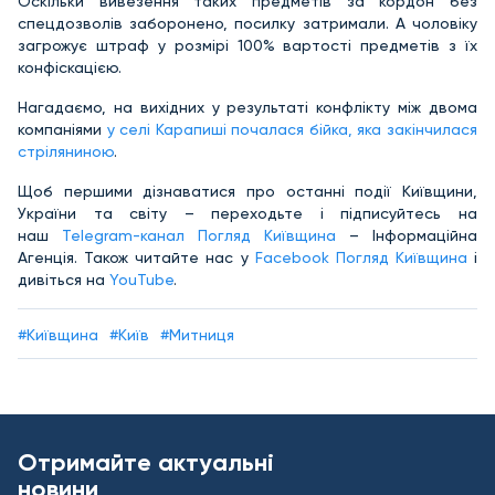
Оскільки вивезення таких предметів за кордон без
спецдозволів заборонено, посилку затримали. А чоловіку
загрожує штраф у розмірі 100% вартості предметів з їх
конфіскацією.
Нагадаємо, на вихідних у результаті конфлікту між двома
компаніями
у селі Карапиші почалася бійка, яка закінчилася
стріляниною
.
Щоб першими дізнаватися про останні події Київщини,
України та світу – переходьте і підписуйтесь на
наш
Telegram-канал Погляд Київщина
– Інформаційна
Агенція. Також читайте нас у
Facebook Погляд Київщина
і
дивіться на
YouTube
.
#Київщина
#Київ
#Митниця
Отримайте актуальні
новини