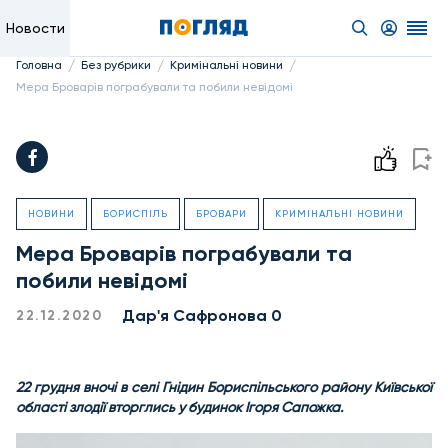
Новости
/
/
/
Головна
Без рубрики
Кримінальні новини
Мера Броварів пограбували та побили невідомі
НОВИНИ
БОРИСПІЛЬ
БРОВАРИ
КРИМІНАЛЬНІ НОВИНИ
Мера Броварів пограбували та
побили невідомі
Дар'я Сафронова 0
22.12.2020
22 грудня вночі в селі Гнідин Бориспільського району Київської
області злодії вторглись у будинок Ігоря Сапожка.