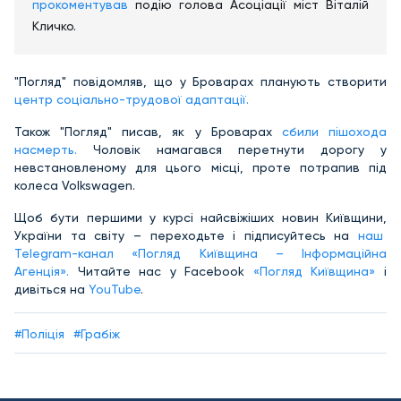
прокоментував
подію голова Асоціації міст Віталій
Кличко.
"Погляд" повідомляв, що у Броварах планують створити
центр соціально-трудової адаптації.
Також "Погляд" писав, як у Броварах
сбили пішохода
насмерть.
Чоловік намагався перетнути дорогу у
невстановленому для цього місці, проте потрапив під
колеса Volkswagen.
Щоб бути першими у курсі найсвіжіших новин Київщини,
України та світу – переходьте і підписуйтесь на
наш
Telegram-канал «Погляд Київщина – Інформаційна
Агенція».
Читайте нас у Facebook
«Погляд Київщина»
і
дивіться на
YouTube
.
#Поліція
#Грабіж