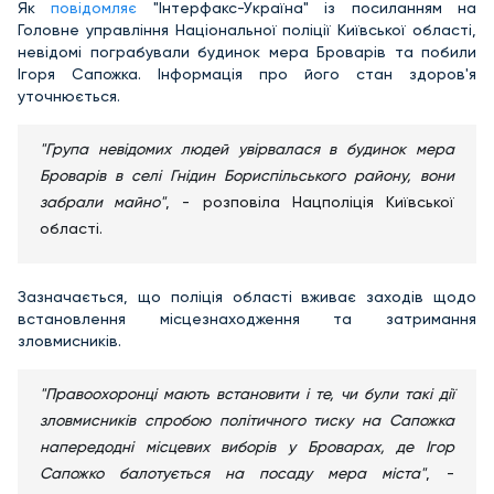
Як
повідомляє
"Інтерфакс-Україна" із посиланням на
Головне управління Національної поліції Київської області,
невідомі пограбували будинок мера Броварів та побили
Ігоря Сапожка. Інформація про його стан здоров'я
уточнюється.
"Група невідомих людей увірвалася в будинок мера
Броварів в селі Гнідин Бориспільського району, вони
забрали майно"
, - розповіла Нацполіція Київської
області.
Зазначається, що поліція області вживає заходів щодо
встановлення місцезнаходження та затримання
зловмисників.
"Правоохоронці мають встановити і те, чи були такі дії
зловмисників спробою політичного тиску на Сапожка
напередодні місцевих виборів у Броварах, де Ігор
Сапожко балотується на посаду мера міста"
, -