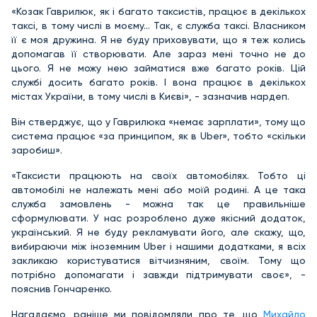
«Козак Гаврилюк, як і багато таксистів, працює в декількох
таксі, в тому числі в моєму… Так, є служба таксі. Власником
її є моя дружина. Я не буду приховувати, що я теж колись
допомагав її створювати. Але зараз мені точно не до
цього. Я не можу нею займатися вже багато років. Цій
службі досить багато років. І вона працює в декількох
містах України, в тому числі в Києві», - зазначив нардеп.
Він стверджує, що у Гаврилюка «немає зарплати», тому що
система працює «за принципом, як в Uber», тобто «скільки
заробиш».
«Таксисти працюють на своїх автомобілях. Тобто ці
автомобілі не належать мені або моїй родині. А це така
служба замовлень - можна так це правильніше
сформулювати. У нас розроблено дуже якісний додаток,
український. Я не буду рекламувати його, але скажу, що,
вибираючи між іноземним Uber і нашими додатками, я всіх
закликаю користуватися вітчизняним, своїм. Тому що
потрібно допомагати і завжди підтримувати своє», -
пояснив Гончаренко.
Нагадаємо, раніше ми повідомляли про те, що
Михайло