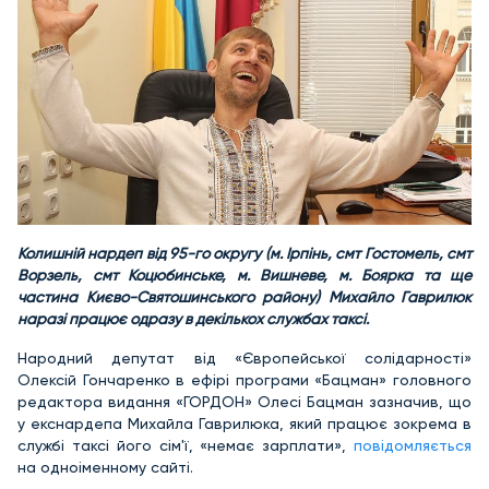
Колишній нардеп від 95-го округу (м. Ірпінь, смт Гостомель, смт
Ворзель, смт Коцюбинське, м. Вишневе, м. Боярка та ще
частина Києво-Святошинського району) Михайло Гаврилюк
наразі працює одразу в декількох службах таксі.
Народний депутат від «Європейської солідарності»
Олексій Гончаренко в ефірі програми «Бацман» головного
редактора видання «ГОРДОН» Олесі Бацман зазначив, що
у екснардепа Михайла Гаврилюка, який працює зокрема в
службі таксі його сім'ї, «немає зарплати»,
повідомляється
на одноіменному сайті.