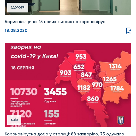
ЗДОРОВ'Я
Бориспільщина: 15 нових хворих на коронавірус
18.08.2020
КИЇВ
Коронавірусна доба у столиці: 88 захворіло, 75 одужало