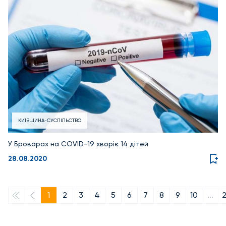
КИЇВЩИНА-СУСПІЛЬСТВО
У Броварах на COVID-19 хворіє 14 дітей
28.08.2020
1
2
3
4
5
6
7
8
9
10
...