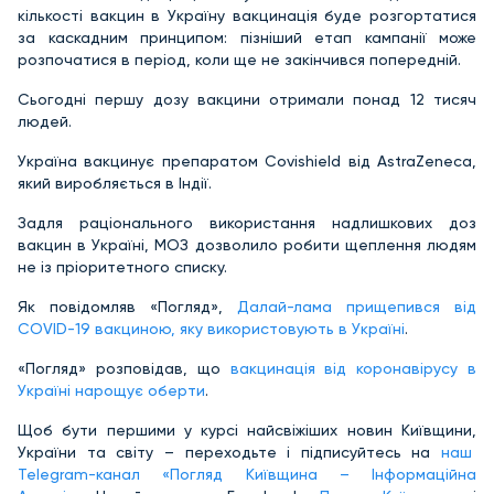
кількості вакцин в Україну вакцинація буде розгортатися
за каскадним принципом: пізніший етап кампанії може
розпочатися в період, коли ще не закінчився попередній.
Сьогодні першу дозу вакцини отримали понад 12 тисяч
людей.
Україна вакцинує препаратом Covishield від AstraZeneca,
який виробляється в Індії.
Задля раціонального використання надлишкових доз
вакцин в Україні, МОЗ дозволило робити щеплення людям
не із пріоритетного списку.
Як повідомляв «Погляд»,
Далай-лама прищепився від
COVID-19 вакциною, яку використовують в Україні
.
«Погляд» розповідав, що
вакцинація від коронавірусу в
Україні нарощує оберти
.
Щоб бути першими у курсі найсвіжіших новин Київщини,
України та світу – переходьте і підписуйтесь на
наш
Telegram-канал «Погляд Київщина – Інформаційна