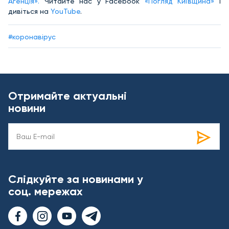
Агенція».
Читайте нас у Facebook
«Погляд Київщина»
і
дивіться на
YouTube
.
#коронавірус
Отримайте актуальні
новини
Слідкуйте за новинами у
соц. мережах