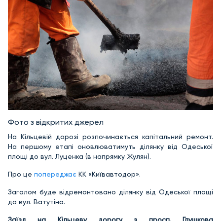
Фото з відкритих джерел
На Кільцевій дорозі розпочинається капітальний ремонт.
На першому етапі оновлюватимуть ділянку від Одеської
площі до вул. Луценка (в напрямку Жулян).
Про це
попереджає
КК «Київавтодор».
Загалом буде відремонтовано ділянку від Одеської площі
до вул. Ватутіна.
Заїзд на Кільцеву дорогу з просп. Глушкова