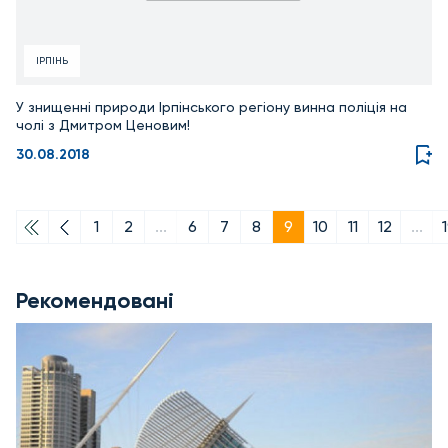
ІРПІНЬ
У знищенні природи Ірпінського регіону винна поліція на
чолі з Дмитром Ценовим!
30.08.2018
1
2
...
6
7
8
9
10
11
12
...
Рекомендовані