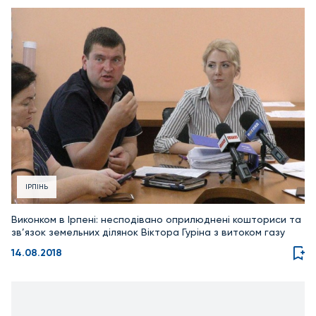
ІРПІНЬ
Виконком в Ірпені: несподівано оприлюднені кошториси та
зв’язок земельних ділянок Віктора Гуріна з витоком газу
14.08.2018