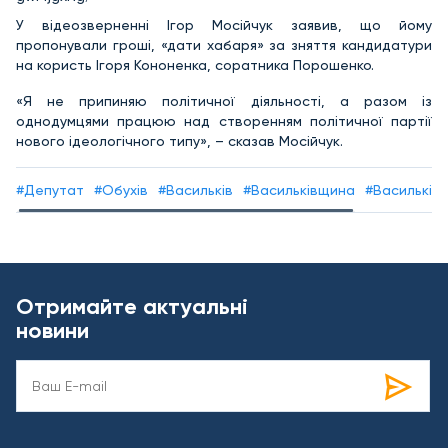
У відеозверненні Ігор Мосійчук заявив, що йому
пропонували гроші, «дати хабаря» за зняття кандидатури
на користь Ігоря Кононенка, соратника Порошенко.
«Я не припиняю політичної діяльності, а разом із
однодумцями працюю над створенням політичної партії
нового ідеологічного типу», – сказав Мосійчук.
#Депутат
#Обухів
#Васильків
#Васильківщина
#Васильків
Отримайте актуальні
новини