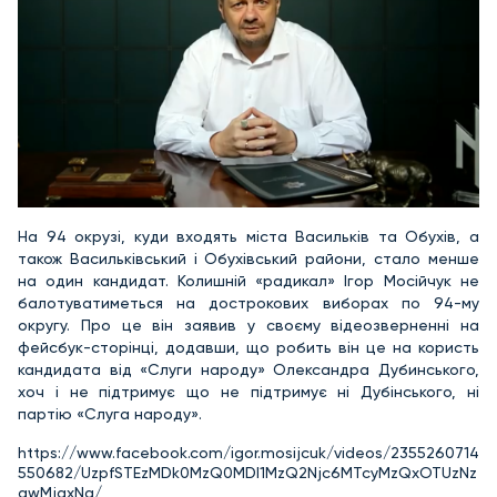
На 94 окрузі, куди входять міста Васильків та Обухів, а
також Васильківський і Обухівський райони, стало менше
на один кандидат. Колишній «радикал» Ігор Мосійчук не
балотуватиметься на дострокових виборах по 94-му
округу. Про це він заявив у своєму відеозверненні на
фейсбук-сторінці, додавши, що робить він це на користь
кандидата від «Слуги народу» Олександра Дубинського,
хоч і не підтримує що не підтримує ні Дубінського, ні
партію «Слуга народу».
https://www.facebook.com/igor.mosijcuk/videos/2355260714
550682/UzpfSTEzMDk0MzQ0MDI1MzQ2Njc6MTcyMzQxOTUzNz
gwMjgxNg/