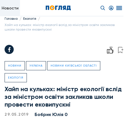
Новости
/
/
Головна
Екологія
Хайп на кульках: міністр екології вслід за міністром освіти закликав
школи провести ековипускні
НОВИНИ
УКРАЇНА
НОВИНИ КИЇВСЬКОЇ ОБЛАСТІ
ЕКОЛОГІЯ
Хайп на кульках: міністр екології вслід
за міністром освіти закликав школи
провести ековипускні
Бобрик Юлія 0
29.05.2019