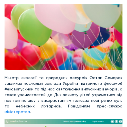
Міністр екології та природних ресурсів Остап Семерак
закликав навчальні заклади України підтримати флешмоб
#ековипускний та під час святкування випускних вечорів, а
також урочистостей до Дня захисту дітей утриматися від
повітряних шоу з використанням гелієвих повітряних куль
та небесних ліхтариків. Повідомляє прес-служба
міністерства
.