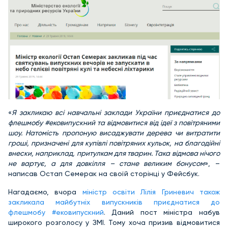
«
Я закликаю всі навчальні заклади України приєднатися до
флешмобу #ековипускний та відмовитися від ідеї з повітряними
шоу. Натомість пропоную висаджувати дерева чи витратити
гроші, призначені для купівлі повітряних кульок, на благодійні
внески, наприклад, притулкам для тварин. Така відмова нічого
не вартує, а для довкілля – стане великим бонусом
», –
написав Остап Семерак на своїй сторінці у Фейсбук.
Нагадаємо, вчора
міністр освіти Лілія Гриневич також
закликала майбутніх випускників приєднатися до
флешмобу #ековипускний
. Даний пост міністра набув
широкого розголосу у ЗМІ. Тому хоча призив відмовитися