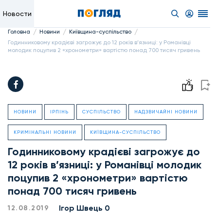
Новости
/
/
/
Головна
Новини
Київщина-суспільство
Годинниковому крадієві загрожує до 12 років в’язниці: у Романівці
молодик поцупив 2 «хронометри» вартістю понад 700 тисяч гривень
НОВИНИ
ІРПІНЬ
СУСПІЛЬСТВО
НАДЗВИЧАЙНІ НОВИНИ
КРИМІНАЛЬНІ НОВИНИ
КИЇВЩИНА-СУСПІЛЬСТВО
Годинниковому крадієві загрожує до
12 років в’язниці: у Романівці молодик
поцупив 2 «хронометри» вартістю
понад 700 тисяч гривень
Ігор Швець 0
12.08.2019