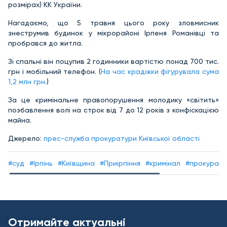
розмірах) КК України.
Нагадаємо, що 5 травня цього року зловмисник
знеструмив будинок у мікрорайоні Ірпеня Романівці та
пробрався до житла.
Зі спальні він поцупив 2 годинники вартістю понад 700 тис.
грн і мобільний телефон. (
На час крадіжки фігурувала сума
1,2 млн грн.
)
За це кримінальне правопорушення молодику «світить»
позбавлення волі на строк від 7 до 12 років з конфіскацією
майна.
Джерело:
прес-служба прокуратури Київської області
#суд
#Ірпінь
#Київщина
#Приірпіння
#кримінал
#прокуратур
Отримайте актуальні