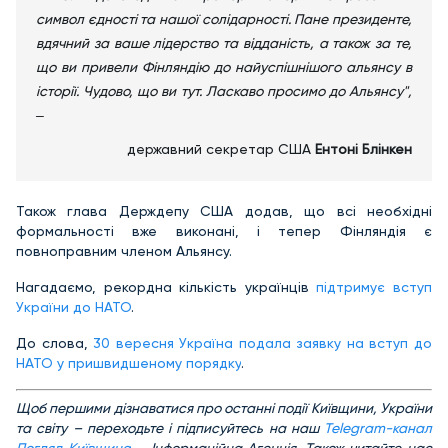
символ єдності та нашої солідарності. Пане президенте,
вдячний за ваше лідерство та відданість, а також за те,
що ви привели Фінляндію до найуспішнішого альянсу в
історії. Чудово, що ви тут. Ласкаво просимо до Альянсу",
‒
державний секретар США
Ентоні Блінкен
Також глава Держдепу США додав, що всі необхідні
формальності вже виконані, і тепер Фінляндія є
повноправним членом Альянсу.
Нагадаємо, рекордна кількість українців
підтримує вступ
України до НАТО
.
До слова,
30 вересня Україна подала заявку на вступ до
НАТО у пришвидшеному порядку
.
Щ
об першими дізнаватися про останні події Київщини, України
та світу – переходьте і підписуйтесь на наш
Telegram-канал
Погляд Київщина
– Інформаційна Агенція. Також читайте нас