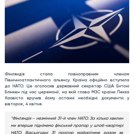
Фінляндія стала повноправним членом
Північноатлантичного альянсу. Країна офіційно вступила
до НАТО. Це оголосив державний секретар США Ентоні
Блінкен під час церемонії, на якій глава МЗС країни Пекка
Хаавісто вручив йому останні необхідні документи у
вівторок, 4 квітня.
"Фінляндія ‒ незмінний 31-й член НАТО. За кілька хвилин
ми вперше піднімемо фінський прапор у штаб-квартирі
НАТО. Відсьогодні 31 прапор майорітиме разом як