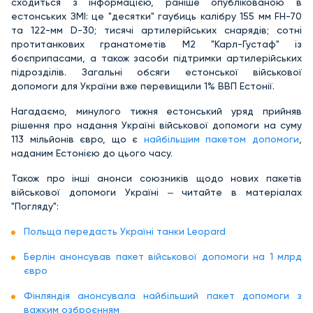
сходиться з інформацією, раніше опублікованою в
естонських ЗМІ: це "десятки" гаубиць калібру 155 мм FH-70
та 122-мм D-30; тисячі артилерійських снарядів; сотні
протитанкових гранатометів М2 "Карл-Густаф" із
боєприпасами, а також засоби підтримки артилерійських
підрозділів. Загальні обсяги естонської військової
допомоги для України вже перевищили 1% ВВП Естонії.
Нагадаємо, минулого тижня
естонський уряд прийняв
рішення про надання Україні військової допомоги на суму
113 мільйонів євро, що є
найбільшим пакетом допомоги
,
наданим Естонією до цього часу.
Також про інші анонси союзників щодо нових пакетів
військової допомоги Україні ‒ читайте в матеріалах
"Погляду":
Польща передасть Україні танки Leopard
Берлін анонсував пакет військової допомоги на 1 млрд
євро
Фінляндія анонсувала найбільший пакет допомоги з
важким озброєнням