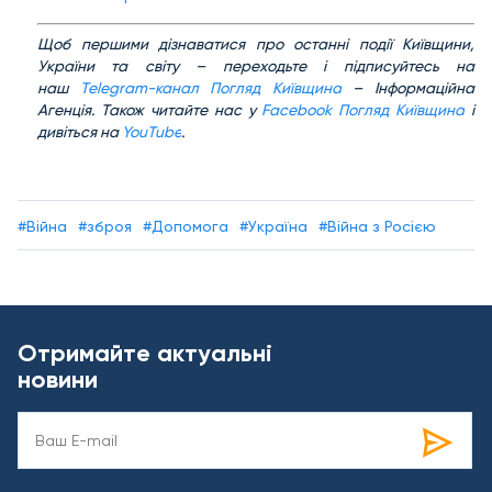
Щ
об першими дізнаватися про останні події Київщини,
України та світу – переходьте і підписуйтесь на
наш
Telegram-канал Погляд Київщина
– Інформаційна
Агенція. Також читайте нас у
Facebook Погляд Київщина
і
дивіться на
YouTube
.
#Війна
#зброя
#Допомога
#Україна
#Війна з Росією
Отримайте актуальні
новини