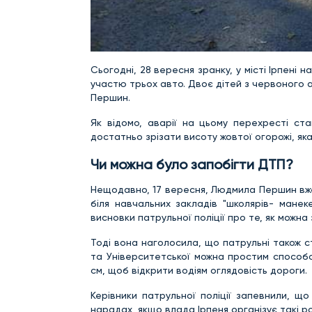
Сьогодні, 28 вересня зранку, у місті Ірпені 
участю трьох авто. Двоє дітей з червоного 
Першин.
Як відомо, аварії на цьому перехресті ст
достатньо зрізати висоту жовтої огорожі, яка
Чи можна було запобігти ДТП?
Нещодавно, 17 вересня, Людмила Першин в
біля навчальних закладів "школярів- манек
висновки патрульної поліції про те, як можна
Тоді вона наголосила, що патрульні також ст
та Університетської можна простим способо
см, щоб відкрити водіям оглядовість дороги.
Керівники патрульної поліції запевнили, щ
нарадах, якщо влада Ірпеня організує такі ро