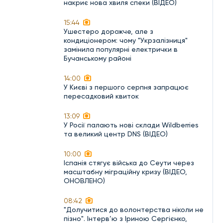
накриє нова хвиля спеки (ВІДЕО)
15:44
Ушестеро дорожче, але з
кондиціонером: чому "Укрзалізниця"
замінила популярні електрички в
Бучанському районі
14:00
У Києві з першого серпня запрацює
пересадковий квиток
13:09
У Росії палають нові склади Wildberries
та великий центр DNS (ВІДЕО)
10:00
Іспанія стягує війська до Сеути через
масштабну міграційну кризу (ВІДЕО,
ОНОВЛЕНО)
08:42
"Долучитися до волонтерства ніколи не
пізно". Інтерв’ю з Іриною Сергієнко,