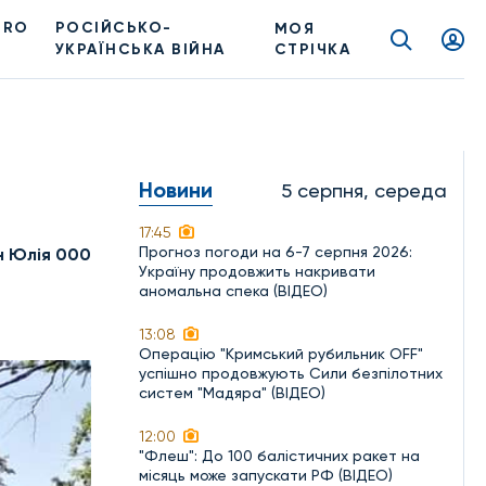
PRO
РОСІЙСЬКО-
МОЯ
УКРАЇНСЬКА ВІЙНА
СТРІЧКА
Новини
5 серпня, середа
17:45
Прогноз погоди на 6-7 серпня 2026:
н Юлія 000
Україну продовжить накривати
аномальна спека (ВІДЕО)
13:08
Операцію "Кримський рубильник OFF"
успішно продовжують Сили безпілотних
систем "Мадяра" (ВІДЕО)
12:00
"Флеш": До 100 балістичних ракет на
місяць може запускати РФ (ВІДЕО)