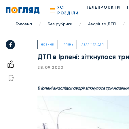
УСІ
ТЕЛЕПРОЄКТИ
РОЗДІЛИ
Головна
Без рубрики
Аварії та ДТП
/
/
/
НОВИНИ
ІРПІНЬ
АВАРІЇ ТА ДТП
ДТП в Ірпені: зіткнулося тр
28.09.2020
В Ірпені внаслідок аварії зіткнулося три машини,