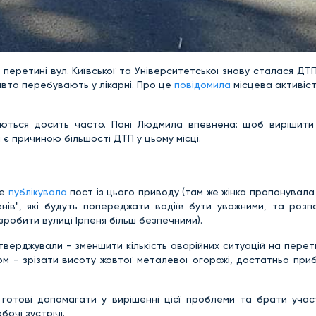
на перетині вул. Київської та Університетської знову сталася ДТП
авто перебувають у лікарні. Про це
повідомила
місцева активіс
аються досить часто. Пані Людмила впевнена: щоб вирішити
 є причиною більшості ДТП у цьому місці.
же
публікувала
пост із цього приводу (там же жінка пропонувал
енів", які будуть попереджати водіїв бути уважними, та розп
 зробити вулиці Ірпеня більш безпечними).
верджували - зменшити кількість аварійних ситуацій на перети
м - зрізати висоту жовтої металевої огорожі, достатньо при
о готові допомагати у вирішенні цієї проблеми та брати учас
бочі зустрічі.