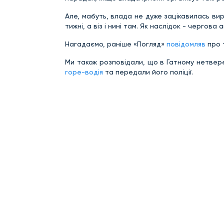
Але, мабуть, влада не дуже зацікавилась ви
тижні, а віз і нині там. Як наслідок - чергова а
Нагадаємо, раніше «Погляд»
повідомляв
про т
Ми також розповідали, що в Гатному нетвер
горе-водія
та передали його поліції.