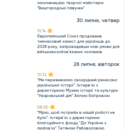
засновницею творчої майстерні
"Вишгородські павучки"
30 липня, четвер
10:14
Європейський Союз продовжив
тимчасовий захист для українців до
2028 року, запровадивши нові умови для
військовозобов'язаних чоловіків
28 липня, вівторок
10:32
"Ми переживаємо своєрідний ренесанс
української історії". Інтерв’ю з
директоркою Музею історії та культури
"Уваровський дім" Аллою Багіровою
08:00
"Мрію, щоб потреби в нашій роботі не
було". Інтерв’ю з директоркою
благодійного фонду "До України з
любов’ю" Тетяною Рябоволовою