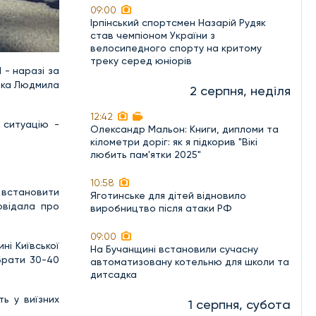
09:00
Ірпінський спортсмен Назарій Рудяк
став чемпіоном України з
велосипедного спорту на критому
треку серед юніорів
 - наразі за
тка Людмила
2 серпня, неділя
12:42
 ситуацію -
Олександр Мальон: Книги, дипломи та
кілометри доріг: як я підкорив "Вікі
любить пам'ятки 2025"
10:58
а встановити
Яготинське для дітей відновило
овідала про
виробництво після атаки РФ
09:00
ні Київської
На Бучанщині встановили сучасну
брати 30-40
автоматизовану котельню для школи та
дитсадка
ть у виїзних
1 серпня, субота