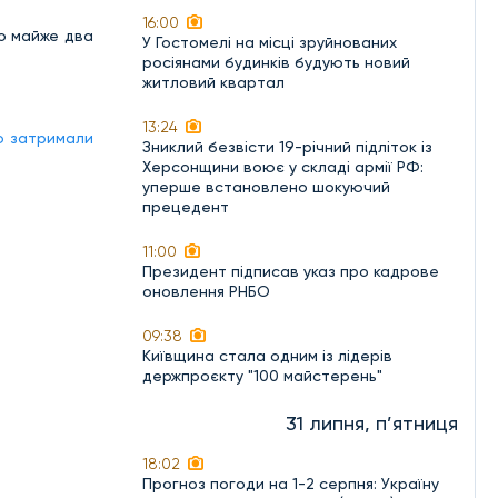
16:00
ло майже два
У Гостомелі на місці зруйнованих
росіянами будинків будують новий
житловий квартал
13:24
о затримали
Зниклий безвісти 19-річний підліток із
Херсонщини воює у складі армії РФ:
уперше встановлено шокуючий
прецедент
11:00
Президент підписав указ про кадрове
оновлення РНБО
09:38
Київщина стала одним із лідерів
держпроєкту "100 майстерень"
31 липня, п’ятниця
18:02
Прогноз погоди на 1-2 серпня: Україну