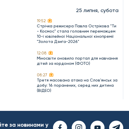
25 липня, субота
19:52
Стрічка режисера Павла Острікова "Ти
- Космос" стала головним переможцем
10-ї ювілейної Національної кінопремії
"Золота Дзиґа-2026"
12:08
Міносвіти оновило портал для навчання
дітей за кордоном (ФОТО)
08:27
Третя масована атака на Слов'янськ за
добу: 16 поранених, серед них дитина
(ВІДЕО)
йте за новинами у