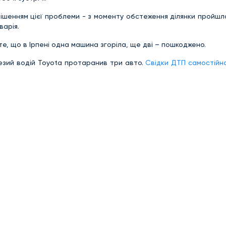
рішенням цієї проблеми - з моменту обстеження ділянки пройш
варія.
е, що в Ірпені одна машина згоріла, ще дві – пошкоджено.
езий водій Toyota протаранив три авто.
Свідки
ДТП самостійн