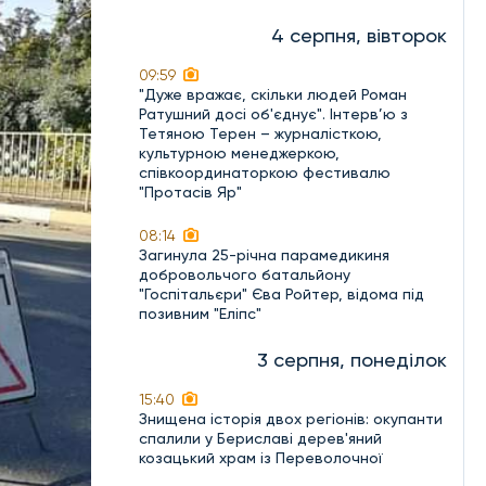
4 серпня, вівторок
09:59
"Дуже вражає, скільки людей Роман
Ратушний досі об'єднує". Інтерв’ю з
Тетяною Терен – журналісткою,
культурною менеджеркою,
співкоординаторкою фестивалю
"Протасів Яр"
08:14
Загинула 25-річна парамедикиня
добровольчого батальйону
"Госпітальєри" Єва Ройтер, відома під
позивним "Еліпс"
3 серпня, понеділок
15:40
Знищена історія двох регіонів: окупанти
спалили у Бериславі дерев'яний
козацький храм із Переволочної