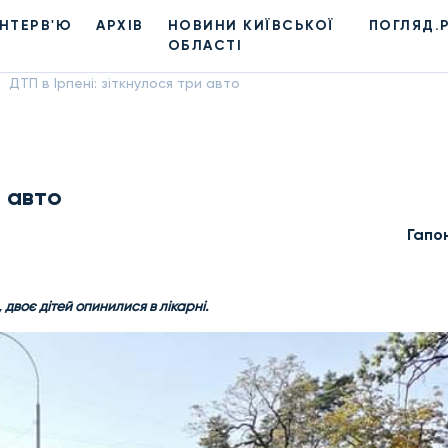
ІНТЕРВ'Ю
АРХІВ
НОВИНИ КИЇВСЬКОЇ
ПОГЛЯД.
ОБЛАСТІ
ДТП в Ірпені: зіткнулося три авто
и авто
Гапо
 двоє дітей опинилися в лікарні.