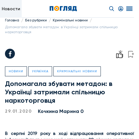
Новости
/
/
/
Головна
Без рубрики
Кримінальні новини
Допомагала збувати метадон: в Українці затримали спільницю
наркоторговця
НОВИНИ
УКРАЇНКА
КРИМІНАЛЬНІ НОВИНИ
Допомагала збувати метадон: в
Українці затримали спільницю
наркоторговця
Кочкина Марина 0
29.01.2020
В серпні 2019 року в ході відпрацювання оперативної