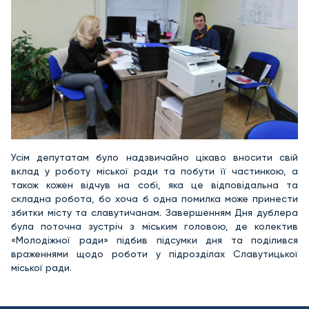
Усім депутатам було надзвичайно цікаво вносити свій
вклад у роботу міської ради та побути її частинкою, а
також кожен відчув на собі, яка це відповідальна та
складна робота, бо хоча б одна помилка може принести
збитки місту та славутичанам. Завершенням Дня дублера
була поточна зустріч з міським головою, де колектив
«Молодіжної ради» підбив підсумки дня та поділився
враженнями щодо роботи у підрозділах Славутицької
міської ради.