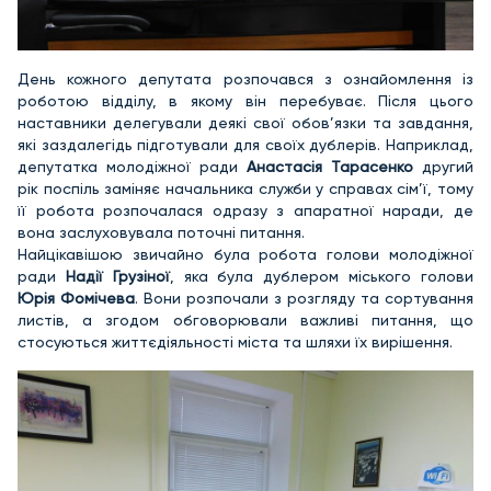
День кожного депутата розпочався з ознайомлення із
роботою відділу, в якому він перебуває. Після цього
наставники делегували деякі свої обов’язки та завдання,
які заздалегідь підготували для своїх дублерів. Наприклад,
депутатка молодіжної ради
Анастасія Тарасенко
другий
рік поспіль заміняє начальника служби у справах сім’ї, тому
її робота розпочалася одразу з апаратної наради, де
вона заслуховувала поточні питання.
Найцікавішою звичайно була робота голови молодіжної
ради
Надії Грузіної
, яка була дублером міського голови
Юрія Фомічева
. Вони розпочали з розгляду та сортування
листів, а згодом обговорювали важливі питання, що
стосуються життєдіяльності міста та шляхи їх вирішення.