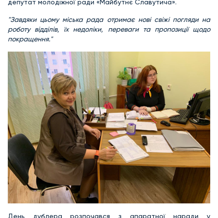
депутат молодіжної ради «Майбутнє Славутича».
"Завдяки цьому міська рада отримає нові свіжі погляди на
роботу відділів, їх недоліки, переваги та пропозиції щодо
покращення."
День дублера розпочався з апаратної наради у