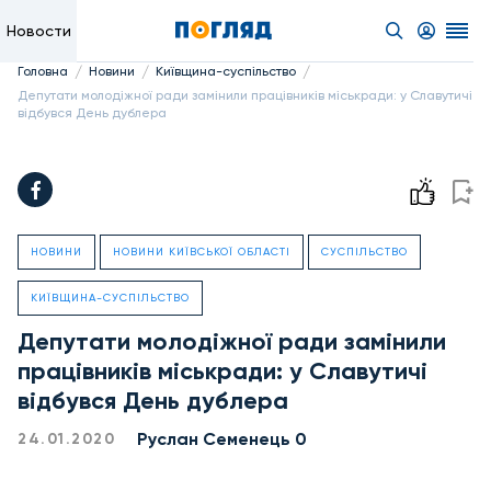
Новости
/
/
/
Головна
Новини
Київщина-суспільство
Депутати молодіжної ради замінили працівників міськради: у Славутичі
відбувся День дублера
НОВИНИ
НОВИНИ КИЇВСЬКОЇ ОБЛАСТІ
СУСПІЛЬСТВО
КИЇВЩИНА-СУСПІЛЬСТВО
Депутати молодіжної ради замінили
працівників міськради: у Славутичі
відбувся День дублера
Руслан Семенець 0
24.01.2020